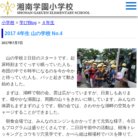
小学校
>
学びBlog
>
４年生
2017 4年生 山の学校 No.4
2017年7月7日
山の学校２日目のスタートです。起
床時刻までぐっすり眠っていた人も、
布団の中で６時半になるのを今か今か
と待っていた人も、パッと起きて動き
始めました。
まずは、湖畔で朝の会。雲は広がっていますが、日差しもありま
す。穏やかな湖面は、周囲の山々をきれいに映しています。みんなの
体調もまずまずのようです。朝の会では、さわやかな湖畔の空気をチ
ャージすることができました。
朝食会場では、みんなのエンジンもかかってきて元気な様子。今日
もプログラムは盛りだくさんです。二日目午前中の活動は、樹海トレ
ッキングとコウモリ穴見学です。かぺら組は根場村でバスを降りて、