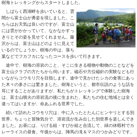
樹海トレッキングからスタートしました。
しばらく西湖畔を歩いていると、雲
間から富士山が勇姿を現しました。こ
ちらはお天気は良いのですが、富士山
には雲がかかっていて、なかなかすっ
きりとその姿を見せてくれません。藤
沢からは、富士山はどのように見えて
いるのでしょうか。樹海の中は、落ち
葉などでフカフカになったコースを歩いて行きます。
途中で、樹海の溶岩のこと、そこに生きる植物や動物のことなどを
富士山クラブの方たちから伺います。磁石や方位磁針の実験なども行
いながらコウモリ穴を目指します。途中で見かけたシカの食害にあっ
た木々の多さには驚きました。樹海というと、都市伝説のような話を
耳にすることがありますが、私たちがトレッキングで体験した樹海
は、富士山噴火の溶岩流の後に生まれた、私たちの住む地域とは全く
違ってはいますが、命あふれる世界でした。
続いて訪れたコウモリ穴は、中に入ったとたんにヒンヤリとする別
世界。ちょっと冒険気分で、溶岩流が生み出した別世界を楽しんでき
ました。お昼には、りげる組・すぴか組と合流して、緑の休暇村でカ
レーライスの昼食。午後からは、陣馬の滝＆マスのつかみどりです。