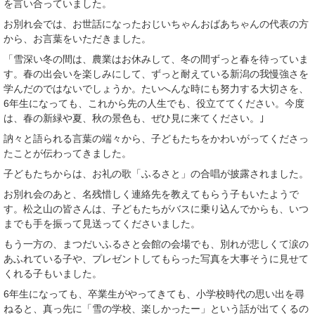
を言い合っていました。
お別れ会では、お世話になったおじいちゃんおばあちゃんの代表の方
から、お言葉をいただきました。
「雪深い冬の間は、農業はお休みして、冬の間ずっと春を待っていま
す。春の出会いを楽しみにして、ずっと耐えている新潟の我慢強さを
学んだのではないでしょうか。たいへんな時にも努力する大切さを、
6年生になっても、これから先の人生でも、役立ててください。今度
は、春の新緑や夏、秋の景色も、ぜひ見に来てください。｣
訥々と語られる言葉の端々から、子どもたちをかわいがってくださっ
たことが伝わってきました。
子どもたちからは、お礼の歌「ふるさと」の合唱が披露されました。
お別れ会のあと、名残惜しく連絡先を教えてもらう子もいたようで
す。松之山の皆さんは、子どもたちがバスに乗り込んでからも、いつ
までも手を振って見送ってくださいました。
もう一方の、まつだいふるさと会館の会場でも、別れが悲しくて涙の
あふれている子や、プレゼントしてもらった写真を大事そうに見せて
くれる子もいました。
6年生になっても、卒業生がやってきても、小学校時代の思い出を尋
ねると、真っ先に「雪の学校、楽しかったー」という話が出てくるの