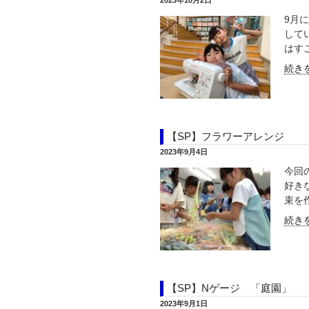
2023年10月2日
9月
して
はすご
続きを
【SP】フラワーアレンジ
2023年9月4日
今回
好き
束を作
続きを
【SP】Nゲージ 「庭園」
2023年9月1日