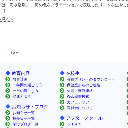
マは「海水浴場」。 海の色をグラデーションで表現したり、木を生やし
…]
見る »
0
...
Last
◆
◆
教育内容
在校生
教育計画
各種プリントのダウンロード
一年間の過ごし方
保健室からのご連絡
一日の過ごし方
欠席・遅刻連絡
健康と安全
Web蔵書検索
カフェテリア
◆
お知らせ・ブログ
寄付金について
お知らせ一覧
◆
アフタースクール
校長日記一覧
学びブログ一覧
ｐｌａｔ