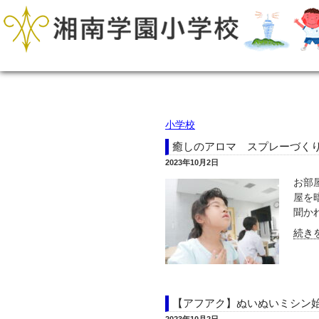
小学校
癒しのアロマ スプレーづく
2023年10月2日
お部
屋を
聞かれ
続きを
【アフアク】ぬいぬいミシン