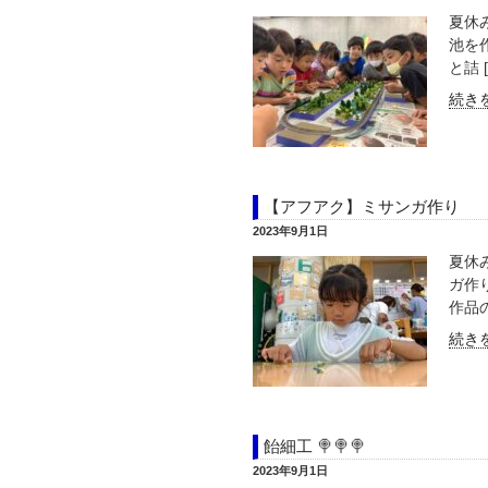
夏休
池を
と詰 [
続きを
【アフアク】ミサンガ作り
2023年9月1日
夏休
ガ作
作品の
続きを
飴細工 🍭🍭🍭
2023年9月1日