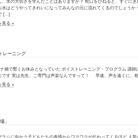
ん、水の大切さを学んだことはありますか？ 蛇口をひねると、すぐに
お水はどうやってきれいになってみんなの元に流れてくるのでしょうか・
 […]
見る »
トレーニング
ナ禍で暫くお休みとなっていた ボイストレーニング・プログラム 講師
生です 実は先生、ご専門は声楽なんですって！ 早速、声を遠くに、相手
見る »
浴場」
グラムに向かう子どもたちの表情からワクワクが伝わってくるほど 人気