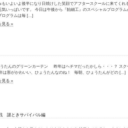
みもいよいよ後半になり日焼けした笑顔でアフタースクールに来てくれる
元気いっぱいです。 今日は午後から『飴細工』のスペシャルプログラム
ログラムは毎 […]
見る »
うたんのグリーンカーテン 昨年はヘチマだったかしら・・・？ スク
今年は形がかわいい、ひょうたんなのね！ 毎朝、ひょうたんがどの […]
見る »
戦 謎ときサバイバル編