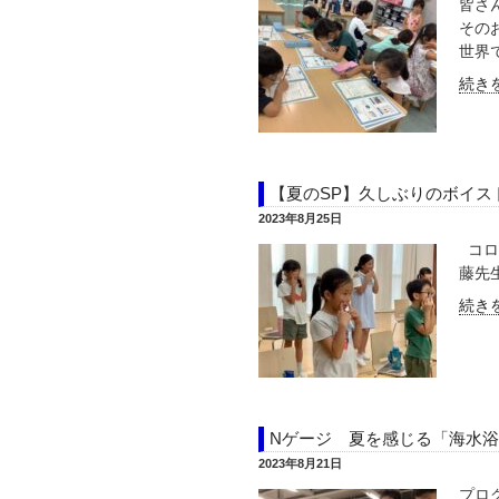
皆さ
その
世界で
続きを
【夏のSP】久しぶりのボイス
2023年8月25日
コロ
藤先
続きを
Nゲージ 夏を感じる「海水
2023年8月21日
プロ