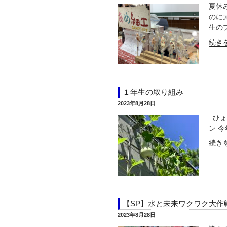
夏休
のに
生のプ
続きを
１年生の取り組み
2023年8月28日
ひょ
ン 
続きを
【SP】水と未来ワクワク大作
2023年8月28日