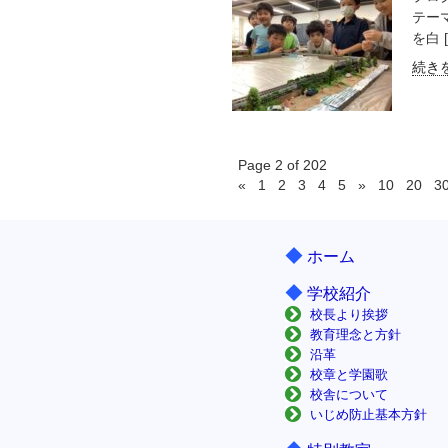
テー
を白 [
続きを
Page 2 of 202
«
1
2
3
4
5
»
10
20
3
◆
ホーム
◆
学校紹介
校長より挨拶
教育理念と方針
沿革
校章と学園歌
校舎について
いじめ防止基本方針