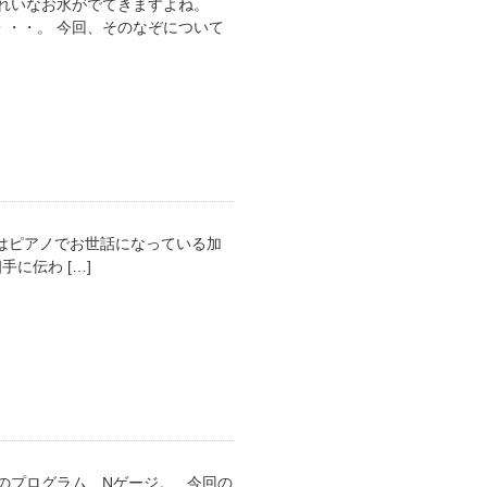
きれいなお水がでてきますよね。
・・。 今回、そのなぞについて
はピアノでお世話になっている加
に伝わ […]
のプログラム、Nゲージ。 今回の