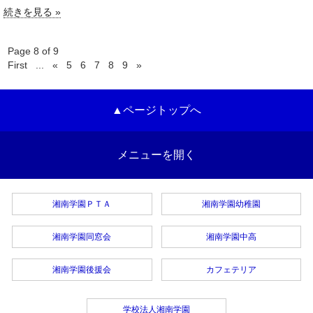
続きを見る »
Page 8 of 9
First
...
«
5
6
7
8
9
»
▲ページトップへ
メニューを開く
湘南学園ＰＴＡ
湘南学園幼稚園
湘南学園同窓会
湘南学園中高
湘南学園後援会
カフェテリア
学校法人湘南学園