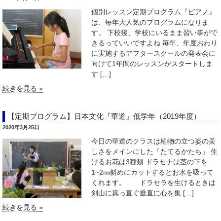
個別レッスン定期プログラム『ピアノ』
は、毎年大人気のプログラムになりま
す。 下校後、学校にいるまま習い事がで
きるっていいですよね 毎年、年度おわり
に実施するアフタースクールの発表会に
向けて1年間のレッスンがスタートしま
す […]
続きを見る »
【定期プログラム】日本文化『華道』低学年（2019年度）
2020年3月25日
今日の華道のクラスは植物の立つ姿の美
しさをメインにした「たてるかたち」 生
けるお花は3種類 ドラセナは茎の下を
1~2㎜斜めにカットするとお水を吸って
くれます。 ドラセラを生けるときは
剣山に真っ直ぐ垂直に心を集 […]
続きを見る »