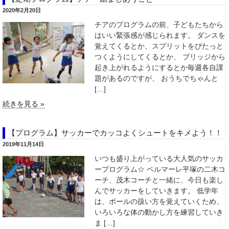
2020年2月20日
チアのプログラムの前、子どもたちから
はいい緊張感が感じられます。 ダンスを
覚えてくるとか、スプリットをぴたっと
つくようにしてくるとか、 ブリッジから
起き上がれるようにするとか毎週各自課
題があるのですが、 おうちでちゃんと
[…]
続きを見る »
【プログラム】サッカーでカッコよくシュートをキメよう！！
2019年11月14日
いつも盛り上がっている大人気のサッカ
ープログラム☆ ベルマーレ平塚の二木コ
ーチ、茂木コーチと一緒に、今日も楽し
んでサッカーをしていきます。 低学年
は、ボールの扱い方を覚えていくため、
いろいろな体の動かし方を練習していき
ま […]