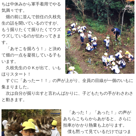
ちは中休みから軍手着用でやる
気満々です。
畑の前に並んで担任の久枝先
生の話を聞いているのですが、
もう掘りたくて掘りたくてウズ
ウズしているのが伝わってきま
す。
「あそこを掘ろう！」と決め
て畑の一点を凝視している子も
います。
久枝先生のＯＫが出て、いも
ほりスタート！
すぐに「あったー！！」の声が上がり、全員の目線が一個のいもに
集まりました。
次は自分が掘り出すと言わんばかりに、子どもたちの手がわさわさ
と動きます。
「あった！」「あった！」の声が
あちらこちらからあがると、さらに
拍車がかかり熱量も上がります。
僕も黙って見ているだけではつま