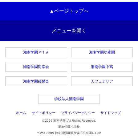
▲ページトップへ
メニューを開く
湘南学園ＰＴＡ
湘南学園幼稚園
湘南学園同窓会
湘南学園中高
湘南学園後援会
カフェテリア
学校法人湘南学園
ホーム
サイトポリシー
プライバシーポリシー
サイトマップ
© 2026 湘南学園. All Rights Reserved.
湘南学園小学校
〒251-8505 神奈川県藤沢市鵠沼松が岡4-1-32