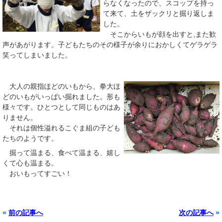
らなくなったので、スコップを持っ
て来て、土をザックリと掘り返しま
した。
そこからいもが顔を出すと,また歓
声があがります。子どもたちのその様子が余りにおかしくてゲラゲラ
笑ってしまいました。
大人の親指ほどのいもから、拳大ほ
どのいもがいっぱい掘れました。形も
様々です。ひとつとして同じものはあ
りません。
それは個性溢れるこぐま組の子ども
たちのようです。
掘って温まる、食べて温まる、嬉し
くて心も温まる。
おいもってすごい！
«
前の記事へ
次の記事へ
»