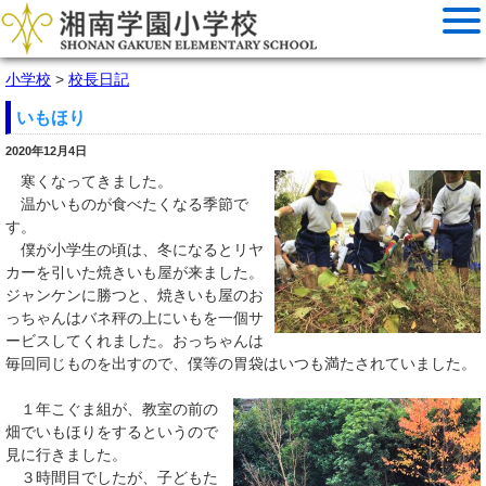
小学校
>
校長日記
いもほり
2020年12月4日
寒くなってきました。
温かいものが食べたくなる季節で
す。
僕が小学生の頃は、冬になるとリヤ
カーを引いた焼きいも屋が来ました。
ジャンケンに勝つと、焼きいも屋のお
っちゃんはバネ秤の上にいもを一個サ
ービスしてくれました。おっちゃんは
毎回同じものを出すので、僕等の胃袋はいつも満たされていました。
１年こぐま組が、教室の前の
畑でいもほりをするというので
見に行きました。
３時間目でしたが、子どもた