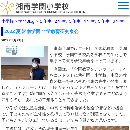
小学校
>
学びBlog
>
１年生
,
２年生
,
３年生
,
４年生
,
５年生
,
６年生
2022 夏 湘南学園 全学教育研究集会
2022年8月29日
湘南学園では年一回、学園幼稚園、学園
小学校、学園中学校高等学校の先生たちで
集まって教育研究集会を行っています。
今回は、「学園教育をアンラーン」する
をコンセプトに幼稚園、小学校、中高の教
育の様子をそれぞれ代表の先生が発表しま
した。（アンラーンとは、自分が知っていると思っていることを学び
直すことです）幼稚園から入学した子が高校を卒業するまでどのよう
に学ぶのか、あらためて知ることができました。
小学校では児童会活動、中高では特別活動や総合学習などの機会
で、子どもたちが主体性を発揮して取り組む姿が話題となりました。
子どもたちががんばっている姿は、とても立派だなと思います。
午後には、法政大学の児美川孝一郎先生