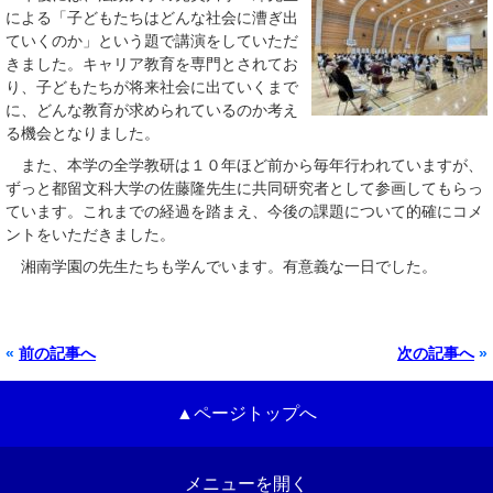
による「子どもたちはどんな社会に漕ぎ出
ていくのか」という題で講演をしていただ
きました。キャリア教育を専門とされてお
り、子どもたちが将来社会に出ていくまで
に、どんな教育が求められているのか考え
る機会となりました。
また、本学の全学教研は１０年ほど前から毎年行われていますが、
ずっと都留文科大学の佐藤隆先生に共同研究者として参画してもらっ
ています。これまでの経過を踏まえ、今後の課題について的確にコメ
ントをいただきました。
湘南学園の先生たちも学んでいます。有意義な一日でした。
«
前の記事へ
次の記事へ
»
▲ページトップへ
メニューを開く