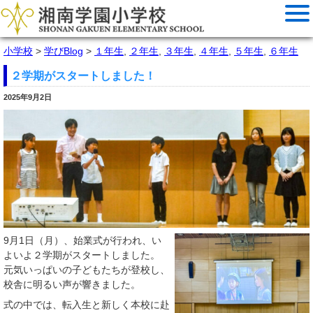
小学校
>
学びBlog
>
１年生
,
２年生
,
３年生
,
４年生
,
５年生
,
６年生
２学期がスタートしました！
2025年9月2日
9月1日（月）、始業式が行われ、い
よいよ２学期がスタートしました。
元気いっぱいの子どもたちが登校し、
校舎に明るい声が響きました。
式の中では、転入生と新しく本校に赴