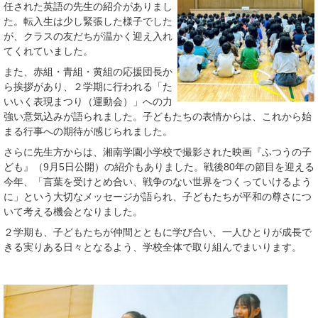
任された英語の先生の紹介がありまし
た。転入生は少し緊張した様子でした
が、クラスの友だちが温かく迎え入れ
てくれていました。
また、赤組・青組・黄組の応援団長か
ら挨拶があり、２学期に行われる「た
いいく表現まつり（運動会）」への力
強い意気込みが語られました。子どもたちの表情からは、これから始
まる行事への期待が感じられました。
さらに先生方からは、湘南学園小学校で撮影された映画『ふつうの子
ども』（9月5日公開）の紹介もありました。戦後80年の節目を迎える
今年、「言葉を受けとめ合い、戦争のない世界をつくっていけるよう
に」という大切なメッセージが語られ、子どもたちが平和の尊さにつ
いて考える機会となりました。
２学期も、子どもたちが仲間とともに学び合い、一人ひとりが成長で
きる実りある日々となるよう、学校全体で取り組んでまいります。