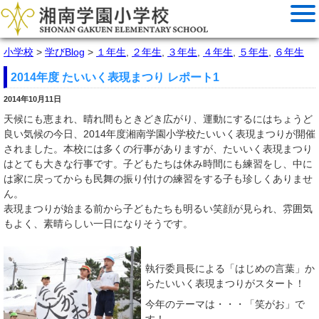
小学校
>
学びBlog
>
１年生
,
２年生
,
３年生
,
４年生
,
５年生
,
６年生
2014年度 たいいく表現まつり レポート1
2014年10月11日
天候にも恵まれ、晴れ間もときどき広がり、運動にするにはちょうど
良い気候の今日、2014年度湘南学園小学校たいいく表現まつりが開催
されました。本校には多くの行事がありますが、たいいく表現まつり
はとても大きな行事です。子どもたちは休み時間にも練習をし、中に
は家に戻ってからも民舞の振り付けの練習をする子も珍しくありませ
ん。
表現まつりが始まる前から子どもたちも明るい笑顔が見られ、雰囲気
もよく、素晴らしい一日になりそうです。
執行委員長による「はじめの言葉」か
らたいいく表現まつりがスタート！
今年のテーマは・・・「笑がお」で