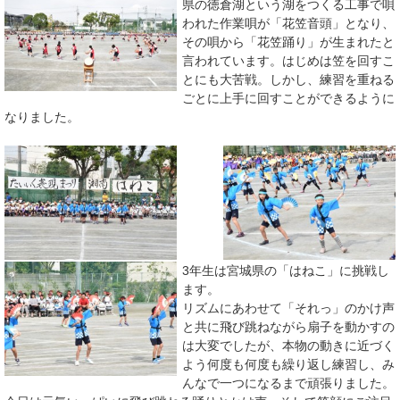
県の徳倉湖という湖をつくる工事で唄
われた作業唄が「花笠音頭」となり、
その唄から「花笠踊り」が生まれたと
言われています。はじめは笠を回すこ
とにも大苦戦。しかし、練習を重ねる
ごとに上手に回すことができるように
なりました。
3年生は宮城県の「はねこ」に挑戦し
ます。
リズムにあわせて「それっ」のかけ声
と共に飛び跳ねながら扇子を動かすの
は大変でしたが、本物の動きに近づく
よう何度も何度も繰り返し練習し、み
んなで一つになるまで頑張りました。