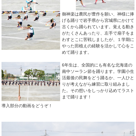
御神楽は農民が豊作を願い、神様に捧
げる踊りで岩手県から宮城県にかけて
古くから踊られています。覚える動き
がたくさんあったり、左手で扇子をま
わすとこに苦戦しましたが、１学期に
やった田植えの経験を活かして心をこ
めて踊ります。
6年生は、全国的にも有名な北海道の
南中ソーラン節を踊ります。学園小生
活最後の民舞をどう踊るか、一人ひと
りが考えながら練習に取り組みまし
た。その想いをしっかり込めてラスト
まで踊ります！
導入部分の動画をどうぞ！