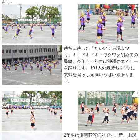
ます。
待ちに待った「たいいく表現まつ
り」！！ドキドキ・ワクワク初めての
民舞。今年も一年生は沖縄のエイサー
を踊ります。101人の気持ちを1つに
太鼓を鳴らし元気いっぱい頑張りま
す。
2年生は湘南花笠踊りです。昔、山形