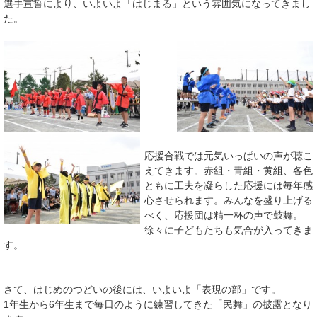
選手宣誓により、いよいよ「はじまる」という雰囲気になってきまし
た。
応援合戦では元気いっぱいの声が聴こ
えてきます。赤組・青組・黄組、各色
ともに工夫を凝らした応援には毎年感
心させられます。みんなを盛り上げる
べく、応援団は精一杯の声で鼓舞。
徐々に子どもたちも気合が入ってきま
す。
さて、はじめのつどいの後には、いよいよ「表現の部」です。
1年生から6年生まで毎日のように練習してきた「民舞」の披露となり