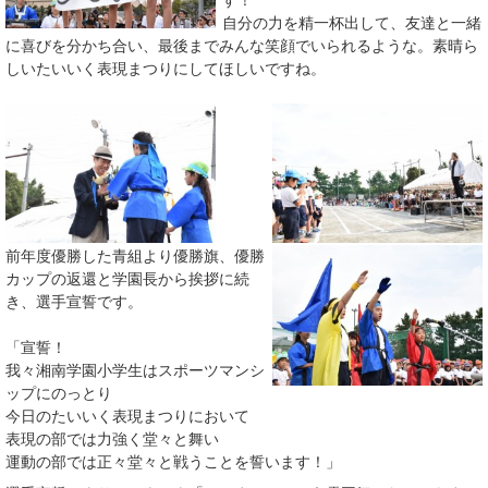
す！
自分の力を精一杯出して、友達と一緒
に喜びを分かち合い、最後までみんな笑顔でいられるような。素晴ら
しいたいいく表現まつりにしてほしいですね。
前年度優勝した青組より優勝旗、優勝
カップの返還と学園長から挨拶に続
き、選手宣誓です。
「宣誓！
我々湘南学園小学生はスポーツマンシ
ップにのっとり
今日のたいいく表現まつりにおいて
表現の部では力強く堂々と舞い
運動の部では正々堂々と戦うことを誓います！」