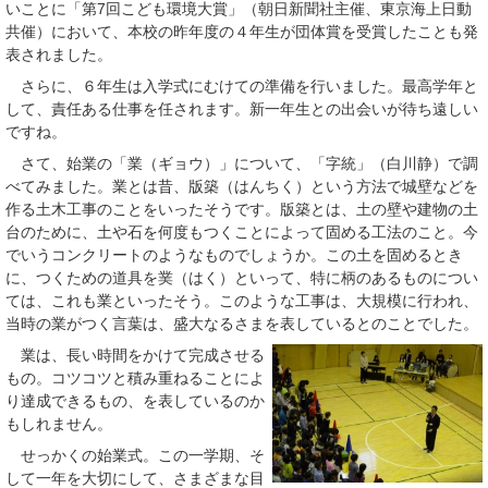
いことに「第7回こども環境大賞」（朝日新聞社主催、東京海上日動
共催）において、本校の昨年度の４年生が団体賞を受賞したことも発
表されました。
さらに、６年生は入学式にむけての準備を行いました。最高学年と
して、責任ある仕事を任されます。新一年生との出会いが待ち遠しい
ですね。
さて、始業の「業（ギョウ）」について、「字統」（白川静）で調
べてみました。業とは昔、版築（はんちく）という方法で城壁などを
作る土木工事のことをいったそうです。版築とは、土の壁や建物の土
台のために、土や石を何度もつくことによって固める工法のこと。今
でいうコンクリートのようなものでしょうか。この土を固めるとき
に、つくための道具を菐（はく）といって、特に柄のあるものについ
ては、これも業といったそう。このような工事は、大規模に行われ、
当時の業がつく言葉は、盛大なるさまを表しているとのことでした。
業は、長い時間をかけて完成させる
もの。コツコツと積み重ねることによ
り達成できるもの、を表しているのか
もしれません。
せっかくの始業式。この一学期、そ
して一年を大切にして、さまざまな目