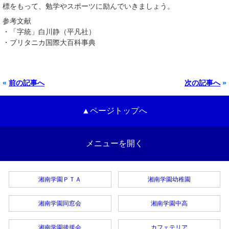
標をもって、勉学やスポーツに励んでいきましょう。
参考文献
・「字統」白川静（平凡社）
・ブリタニカ国際大百科事典
«
前の記事へ
次の記事へ
»
▲ページトップへ
メニューを開く
湘南学園ＰＴＡ
湘南学園幼稚園
湘南学園同窓会
湘南学園中高
湘南学園後援会
カフェテリア