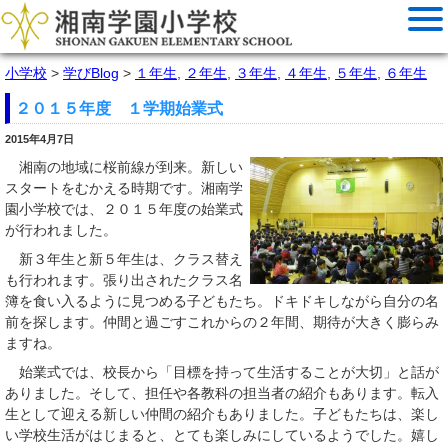
小学校
>
学びBlog
>
１年生
,
２年生
,
３年生
,
４年生
,
５年生
,
６年生
２０１５年度 １学期始業式
2015年4月7日
湘南の地域に桜前線が到来。新しい
スタートをむかえる時期です。湘南学
園小学校では、２０１５年度の始業式
が行われました。
新３年生と新５年生は、クラス替え
も行われます。張り出されたクラス名
簿を食い入るように見つめる子どもたち。ドキドキしながら自分の名
前を探します。仲間と過ごすこれからの２年間、期待が大きく膨らみ
ますね。
始業式では、校長から「目標を持って生活することが大切」と話が
ありました。そして、担任や各教科の担当者の紹介もあります。転入
生として迎える新しい仲間の紹介もありました。子どもたちは、楽し
い学校生活がはじまると、とても楽しみにしているようでした。嬉し