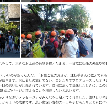
れをして、大きなお土産の荷物を抱えたまま、一目散に担任の先生や校
ごくいいのがあったんだ」「お昼ご飯のお店が、運転手さんに教えても
が続きます。お仕着せの旅行でない、自分たちでプロデュースしたオリ
一日の思い出が記録されています。自宅に戻って現像したときに、この
旅行記のページが増えることを期待したいと思います。
かえりなさいメッセージ」がみんなを出迎えてくれました。誰ひとり体
とが何よりの成果です。思い出深い古都の一日を子どもたちとともに作