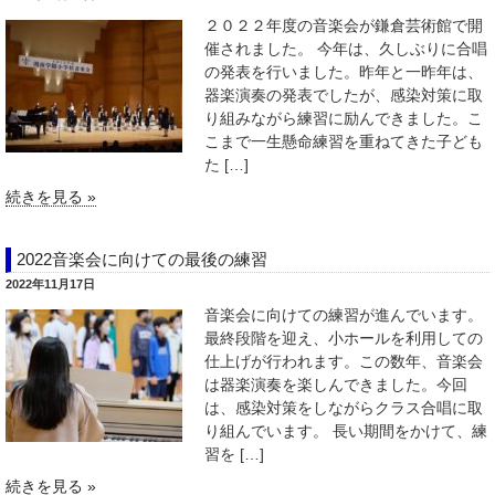
２０２２年度の音楽会が鎌倉芸術館で開
催されました。 今年は、久しぶりに合唱
の発表を行いました。昨年と一昨年は、
器楽演奏の発表でしたが、感染対策に取
り組みながら練習に励んできました。こ
こまで一生懸命練習を重ねてきた子ども
た […]
続きを見る »
2022音楽会に向けての最後の練習
2022年11月17日
音楽会に向けての練習が進んでいます。
最終段階を迎え、小ホールを利用しての
仕上げが行われます。この数年、音楽会
は器楽演奏を楽しんできました。今回
は、感染対策をしながらクラス合唱に取
り組んでいます。 長い期間をかけて、練
習を […]
続きを見る »