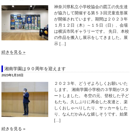
神奈川県私立小学校協会の図工の先生達
が協力して開催する第５３回児童造形展
が開催されています。期間は２０２３年
１月１２日（木）～１５日（日）、会場
は横浜市民ギャラリーです。 先日、本校
の作品を搬入し展示をしてきました。展
示 […]
続きを見る »
湘南学園は９０周年を迎えます
2023年1月10日
２０２３年、どうぞよろしくお願いいた
します。 湘南学園小学校の３学期がスタ
ートしました。 冬空の元、登校した子ど
もたち。久しぶりに再会した友達と、楽
しくおしゃべりしたり、サッカーをした
り、なんだかみんな嬉しそうです。始業
[…]
続きを見る »