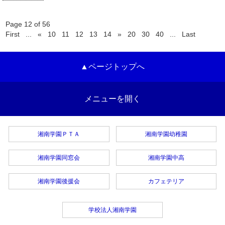
Page 12 of 56
First
...
«
10
11
12
13
14
»
20
30
40
...
Last
▲ページトップへ
メニューを開く
湘南学園ＰＴＡ
湘南学園幼稚園
湘南学園同窓会
湘南学園中高
湘南学園後援会
カフェテリア
学校法人湘南学園