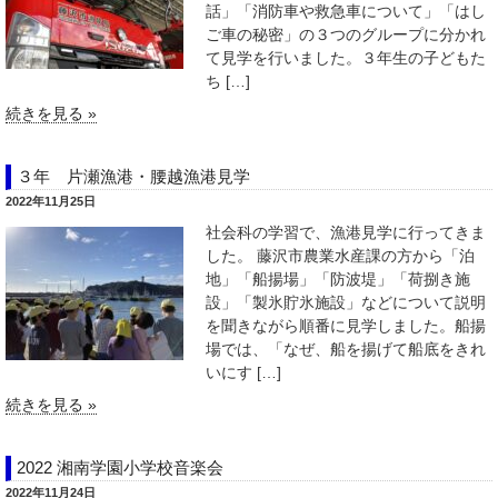
話」「消防車や救急車について」「はし
ご車の秘密」の３つのグループに分かれ
て見学を行いました。３年生の子どもた
ち […]
続きを見る »
３年 片瀬漁港・腰越漁港見学
2022年11月25日
社会科の学習で、漁港見学に行ってきま
した。 藤沢市農業水産課の方から「泊
地」「船揚場」「防波堤」「荷捌き施
設」「製氷貯氷施設」などについて説明
を聞きながら順番に見学しました。船揚
場では、「なぜ、船を揚げて船底をきれ
いにす […]
続きを見る »
2022 湘南学園小学校音楽会
2022年11月24日