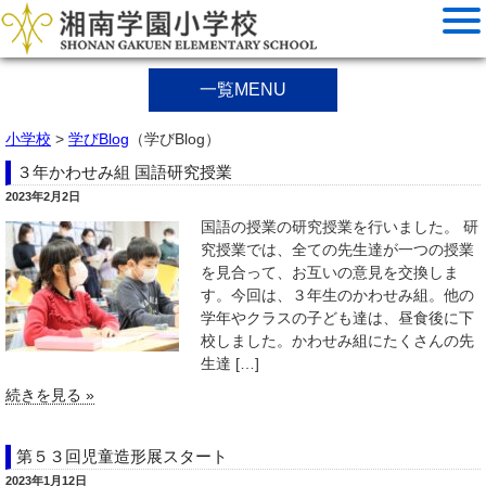
一覧MENU
小学校
>
学びBlog
（学びBlog）
３年かわせみ組 国語研究授業
2023年2月2日
国語の授業の研究授業を行いました。 研
究授業では、全ての先生達が一つの授業
を見合って、お互いの意見を交換しま
す。今回は、３年生のかわせみ組。他の
学年やクラスの子ども達は、昼食後に下
校しました。かわせみ組にたくさんの先
生達 […]
続きを見る »
第５３回児童造形展スタート
2023年1月12日