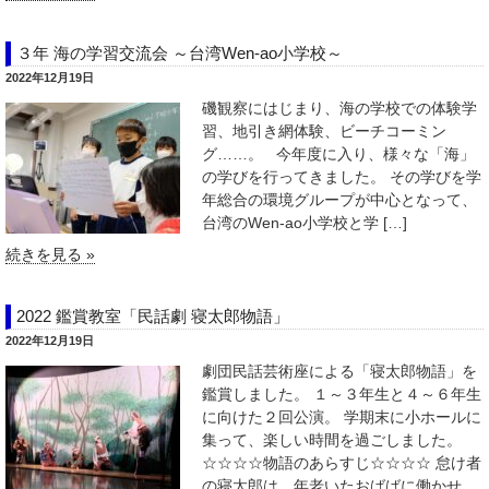
３年 海の学習交流会 ～台湾Wen-ao小学校～
2022年12月19日
磯観察にはじまり、海の学校での体験学
習、地引き網体験、ビーチコーミン
グ……。 今年度に入り、様々な「海」
の学びを行ってきました。 その学びを学
年総合の環境グループが中心となって、
台湾のWen-ao小学校と学 […]
続きを見る »
2022 鑑賞教室「民話劇 寝太郎物語」
2022年12月19日
劇団民話芸術座による「寝太郎物語」を
鑑賞しました。 １～３年生と４～６年生
に向けた２回公演。 学期末に小ホールに
集って、楽しい時間を過ごしました。
☆☆☆☆物語のあらすじ☆☆☆☆ 怠け者
の寝太郎は、年老いたおばばに働かせ