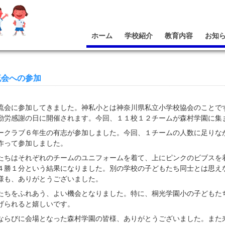
ホーム
学校紹介
教育内容
お知
流会への参加
流会に参加してきました。神私小とは神奈川県私立小学校協会のことで
勤労感謝の日に開催されます。今回、１１校１２チームが森村学園に集
ークラブ６年生の有志が参加しました。今回、１チームの人数に足りな
作って参加しました。
たちはそれぞれのチームのユニフォームを着て、上にピンクのビブスを
４勝１分という結果になりました。別の学校の子どもたち同士とは思え
様も、ありがとうございました。
たちをふれあう、よい機会となりました。特に、桐光学園小の子どもた
げられると嬉しいです。
ならびに会場となった森村学園の皆様、ありがとうございました。また