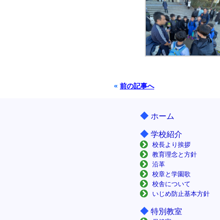
«
前の記事へ
◆
ホーム
◆
学校紹介
校長より挨拶
教育理念と方針
沿革
校章と学園歌
校舎について
いじめ防止基本方針
◆
特別教室