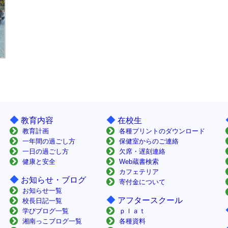
◆
◆
教育内容
在校生
教育計画
各種プリントのダウンロード
一年間の過ごし方
保健室からのご連絡
一日の過ごし方
欠席・遅刻連絡
健康と安全
Web蔵書検索
カフェテリア
◆
お知らせ・ブログ
寄付金について
お知らせ一覧
◆
アフタースクール
校長日記一覧
学びブログ一覧
ｐｌａｔ
湘南っこブログ一覧
各種資料