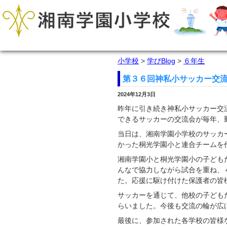
小学校
>
学びBlog
>
６年生
第３６回神私小サッカー交
2024年12月3日
昨年に引き続き神私小サッカー交
できるサッカーの交流会が毎年、
当日は、湘南学園小学校のサッカ
かった桐光学園小と連合チームを
湘南学園小と桐光学園小の子ども
んなで協力しながら試合を重ね、
た。応援に駆け付けた保護者の皆
サッカーを通じて、他校の子ども
らいました。今後も交流の輪が広
最後に、参加された各学校の皆様