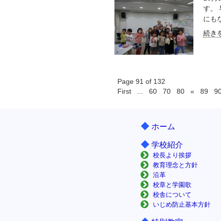
す。
にもな
続きを
Page 91 of 132
First
...
60
70
80
«
89
9
◆
ホーム
◆
学校紹介
校長より挨拶
教育理念と方針
沿革
校章と学園歌
校舎について
いじめ防止基本方針