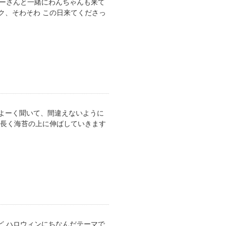
ナーさんと一緒にわんちゃんも来て
ク、そわそわ この日来てくださっ
よーく聞いて、間違えないように
細長く海苔の上に伸ばしていきます
ど ハロウィンにちなんだテーマで