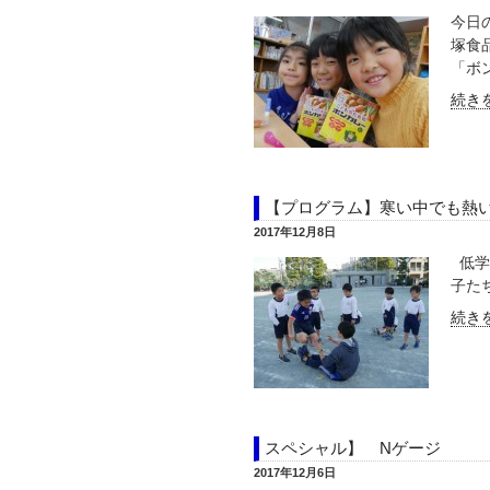
今日
塚食
「ボン
続きを
【プログラム】寒い中でも熱
2017年12月8日
低学
子た
続きを
スペシャル】 Nゲージ
2017年12月6日