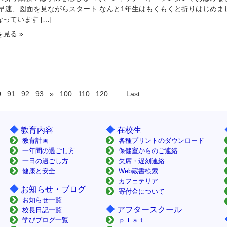
 早速、図面を見ながらスタート なんと1年生はもくもくと折りはじめ
っています […]
見る »
0
91
92
93
»
100
110
120
...
Last
◆
◆
教育内容
在校生
教育計画
各種プリントのダウンロード
一年間の過ごし方
保健室からのご連絡
一日の過ごし方
欠席・遅刻連絡
健康と安全
Web蔵書検索
カフェテリア
◆
お知らせ・ブログ
寄付金について
お知らせ一覧
◆
アフタースクール
校長日記一覧
学びブログ一覧
ｐｌａｔ