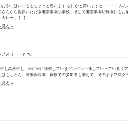
のおやつはいつもとちょっと違います なにかと言いますと・・・・みん
品さんから提供いただき湘南学園小学校、そして湘南学園幼稚園にもお配
カレー」 […]
見る »
いアスリートたち
年も高学年も、日に日に練習していきグングン上達していっている【ア
ちはもちろん、運動会以降、体験での参加者も増えて、そのままプログラム
見る »