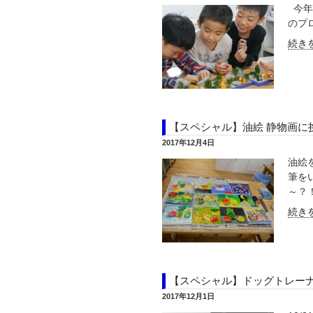
今年
のプ
続きを
【スペシャル】油絵 静物画に
2017年12月4日
油絵
筆を
～？！
続きを
【スペシャル】ドッグトレー
2017年12月1日