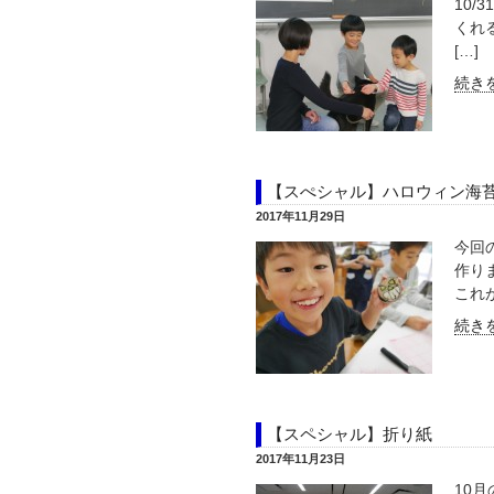
10
くれ
[…]
続きを
【スぺシャル】ハロウィン海
2017年11月29日
今回
作り
これが
続きを
【スペシャル】折り紙
2017年11月23日
10