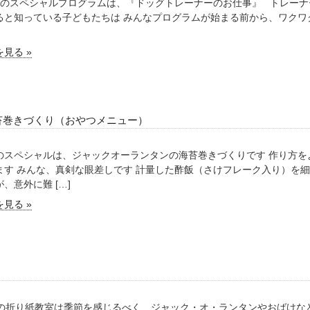
/31のスペシャルプログラムは、『ドッグトレーナーのお仕事』 トレー
ると知っている子どもたちは みんなプログラムが始まる前から、ワクワ
見る »
苔巻きづくり（おやつメニュー）
のスペシャルは、ジャックオーランタンの海苔巻きづくりです 作り方を
ます みんな、真剣な眼差しです 計量した酢飯（さけフレーク入り）を
、意外に難 […]
見る »
月の折り紙教室は季節を感じるべく、ジャック・オ・ランタンやおばけな