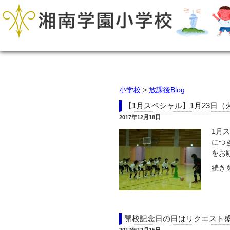
小学校
>
放課後Blog
【1月スペシャル】1月23日
2017年12月18日
1月
につ
をお願
続きを
開校記念日の日はリクエスト