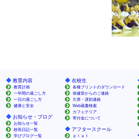
◆
◆
教育内容
在校生
教育計画
各種プリントのダウンロード
一年間の過ごし方
保健室からのご連絡
一日の過ごし方
欠席・遅刻連絡
健康と安全
Web蔵書検索
カフェテリア
◆
お知らせ・ブログ
寄付金について
お知らせ一覧
◆
アフタースクール
校長日記一覧
学びブログ一覧
ｐｌａｔ