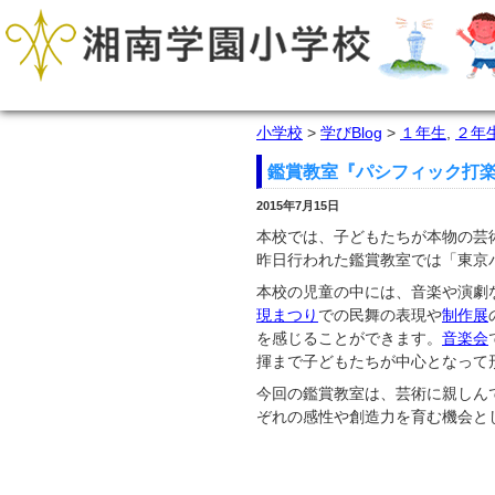
小学校
>
学びBlog
>
１年生
,
２年
鑑賞教室『パシフィック打
2015年7月15日
本校では、子どもたちが本物の芸
昨日行われた鑑賞教室では「東京
本校の児童の中には、音楽や演劇
現まつり
での民舞の表現や
制作展
を感じることができます。
音楽会
揮まで子どもたちが中心となって
今回の鑑賞教室は、芸術に親しん
ぞれの感性や創造力を育む機会と