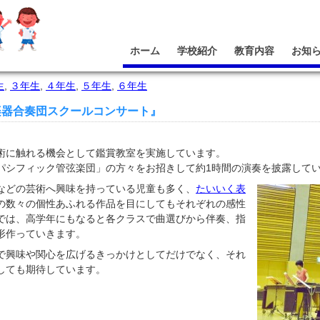
ホーム
学校紹介
教育内容
お知
生
,
３年生
,
４年生
,
５年生
,
６年生
楽器合奏団スクールコンサート』
術に触れる機会として鑑賞教室を実施しています。
パシフィック管弦楽団」の方々をお招きして約1時間の演奏を披露して
などの芸術へ興味を持っている児童も多く、
たいいく表
の数々の個性あふれる作品を目にしてもそれぞれの感性
では、高学年にもなると各クラスで曲選びから伴奏、指
形作っていきます。
で興味や関心を広げるきっかけとしてだけでなく、それ
しても期待しています。