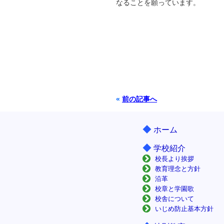
なることを願っています。
«
前の記事へ
◆
ホーム
◆
学校紹介
校長より挨拶
教育理念と方針
沿革
校章と学園歌
校舎について
いじめ防止基本方針