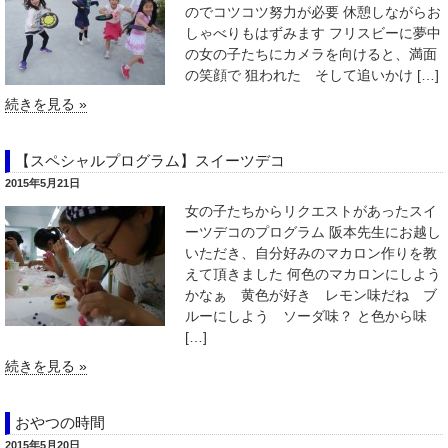
のでコツコツ努力が必要 休憩しながらお
しゃべりもはずみます フリスビーに夢中
の女の子たちにカメラを向けると、満面
の笑顔で 狙われた そして追いかけ […]
続きを見る »
【スペシャルプログラム】スイーツデコ
2015年5月21日
女の子たちからリクエストがあったスイ
ーツデコのプログラム 阪本先生にお越し
いただき、自分好みのマカロン作りを教
えて頂きました 何色のマカロンにしよう
かなぁ 黄色が好き レモン味だね ブ
ルーにしよう ソーダ味？ と色から味
[…]
続きを見る »
おやつの時間
2015年5月20日