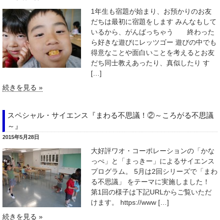
1年生も宿題が始まり、お預かりのお友
だちは最初に宿題をします みんなもして
いるから、がんばっちゃう 終わった
ら好きな遊びにレッツゴー 遊びの中でも
得意なことや面白いことを考えるとお友
だち同士教えあったり、真似したり す
[…]
続きを見る »
スペシャル・サイエンス『まわる不思議！②～ころがる不思議
～』
2015年5月28日
大好評ワオ・コーポレーションの「かな
っぺ」と「まっきー」によるサイエンス
プログラム。 5月は2回シリーズで「まわ
る不思議」 をテーマに実施しました！
第1回の様子は下記URLからご覧いただ
けます。 https://www […]
続きを見る »