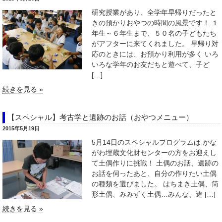
研究授業があり、全学年早帰りだったと
きの預かりおやつの時間の風景です！ １
年生～６年生まで、５０名の子どもたち
がアフターに来てくれました。 早帰り対
応のときには、お預かり利用が多く いろ
いろな学年のお友だちと遊べて、子ど
[…]
続きを見る »
【スペシャル】考古学と遺跡のお話（おやつメニュー）
2015年5月19日
5月14日のスペシャルプログラムは かな
がわ埋蔵文化財センターの方をお迎えし
て土偶作りに挑戦！ 土偶のお話、遺跡の
お話を伺ったあと、自分の作りたい土偶
の種類を選びました。 はちまき土偶、筒
形土偶、みみずく土偶…みんな、違 […]
続きを見る »