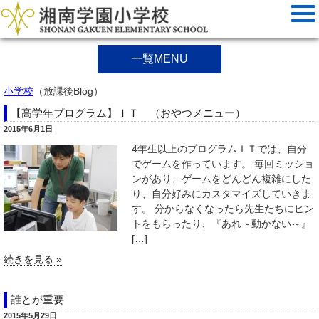
一覧MENU
小学校
（放課後Blog）
【高学年プログラム】ＩＴ （おやつメニュー）
2015年6月1日
4年生以上のプログラムＩＴでは、自分
でゲームを作っています。 毎回ミッショ
ンがあり、ゲームをどんどん複雑にした
り、自分好みにカスタマイズしていきま
す。 分からなくなったら先生たちにヒン
トをもらったり、『あれ～動かない～』
[…]
続きを見る »
誰とが重要
2015年5月29日