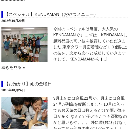
【スペシャル】KENDAMAN（おやつメニュー）
2018年10月29日
今回のスペシャルは毎度、大人気の
KENDAMANです まずは、KENDAMANに
超難易度の高い技を披露していただきま
した 東京タワー月面着陸など１０個以上
の技を、次から次へと成功していきます
そして、KENDAMANから […]
続きを見る »
【お預かり】雨の金曜日
2018年10月24日
9月上旬には台風21号が、月末には台風
24号が列島を縦断しました 10月に入っ
てもお天気の日は数えるだけで雨が降る
日が多く なんだか子どもたちも憂鬱なの
かと思いきや。。。 外に遊びに行けなく
たってお～部屋の中だけだって～ […]