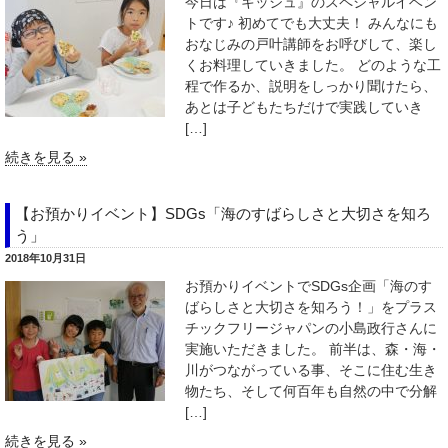
今日は『キッシュ』のスペシャルイベン
トです♪ 初めてでも大丈夫！ みんなにも
おなじみの戸叶講師をお呼びして、楽し
くお料理していきました。 どのような工
程で作るか、説明をしっかり聞けたら、
あとは子どもたちだけで実践していき
[…]
続きを見る »
【お預かりイベント】SDGs「海のすばらしさと大切さを知ろ
う」
2018年10月31日
お預かりイベントでSDGs企画「海のす
ばらしさと大切さを知ろう！」をプラス
チックフリージャパンの小島政行さんに
実施いただきました。 前半は、森・海・
川がつながっている事、そこに住む生き
物たち、そして何百年も自然の中で分解
[…]
続きを見る »