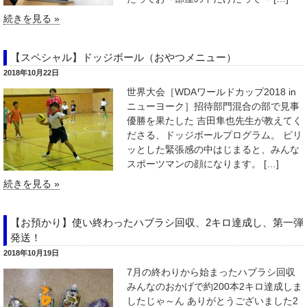
続きを見る »
【スペシャル】ドッジボール（おやつメニュー）
2018年10月22日
世界大会［WDAワールドカップ2018 in
ニューヨーク］招待部門混合の部で見事
優勝を果たした 吉田隼也先生が教えてく
ださる、ドッジボールプログラム。 ピリ
ッとした緊張感の中はじまると、みんな
スポーツマンの顔になります。 […]
続きを見る »
【お預かり】使い終わったハブラシ回収、2キロ達成し、第一弾
発送！
2018年10月19日
7月の終わりから始まったハブラシ回収
みんなのおかげで約200本2キロ達成しま
したじゃ～ん ありがとうございました2