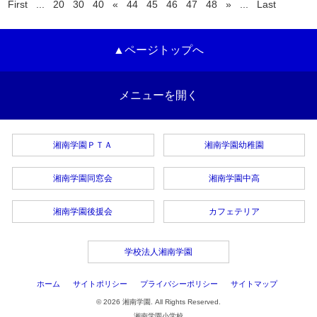
First
...
20
30
40
«
44
45
46
47
48
»
...
Last
▲ページトップへ
メニューを開く
湘南学園ＰＴＡ
湘南学園幼稚園
湘南学園同窓会
湘南学園中高
湘南学園後援会
カフェテリア
学校法人湘南学園
ホーム
サイトポリシー
プライバシーポリシー
サイトマップ
© 2026 湘南学園. All Rights Reserved.
湘南学園小学校