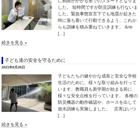
に制限がかかる形でのスタートとなりま
した。 短時間ですが防災訓練も行ないま
した。緊急事態宣言下でも地震が起きた
時に落ち着いて行動できるよう、これか
らも訓練を積み重ねていきます。 &nb
[…]
続きを見る »
子ども達の安全を守るために
2021年8月26日
子どもたちの健やかな成長と安全な学校
生活のために、様々な取り組みを行って
います。教職員も新学期が始まる前に
様々な安全点検を行っています。 各種の
防災機器の動作確認や、ホースを出して
放水訓練も実施しました。 災害はいつ
[…]
続きを見る »