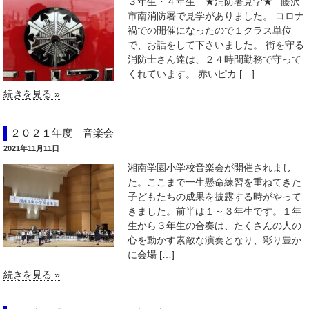
３年生・４年生 ★消防署見学★ 藤沢
市南消防署で見学がありました。 コロナ
禍での開催になったので１クラス単位
で、お話をして下さいました。 街を守る
消防士さん達は、２４時間勤務で守って
くれています。 赤いピカ […]
続きを見る »
２０２１年度 音楽会
2021年11月11日
湘南学園小学校音楽会が開催されまし
た。ここまで一生懸命練習を重ねてきた
子どもたちの成果を披露する時がやって
きました。前半は１～３年生です。１年
生から３年生の合奏は、たくさんの人の
心を動かす素敵な演奏となり、彩り豊か
に会場 […]
続きを見る »