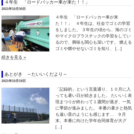
４年生 「ロードパッカー車が来た！！」
2021年10月30日
４年生 「ロードパッカー車が来
た！！」 ４年生は、社会でゴミの学習
をしました。 ３年生の頃から、海のゴミ
やマイクロプラスチックの学習をしてい
るので、興味も関心も深いです。 燃える
ゴミや燃やせないゴミを知り、 […]
続きを見る »
あとがき ～たいいくだより～
2021年10月19日
「記録的」という言葉通り、１０月に入
っても暑い日が続きました。 たいいく表
現まつりが終わって１週間が過ぎ、一気
に季節が進みました。 本番の暑さと熱気
も遠い昔のようにも感じます… ９月
末、本番に向けた学年合同体育が大グ
[…]