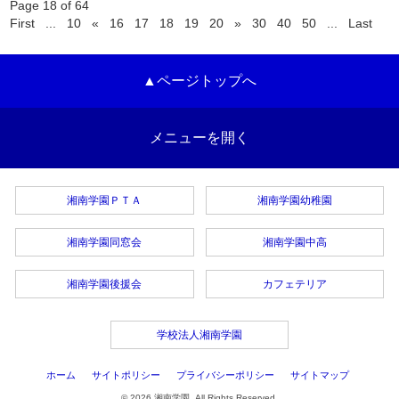
Page 18 of 64
First
...
10
«
16
17
18
19
20
»
30
40
50
...
Last
▲ページトップへ
メニューを開く
湘南学園ＰＴＡ
湘南学園幼稚園
湘南学園同窓会
湘南学園中高
湘南学園後援会
カフェテリア
学校法人湘南学園
ホーム
サイトポリシー
プライバシーポリシー
サイトマップ
© 2026 湘南学園. All Rights Reserved.