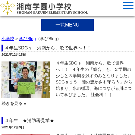
一覧MENU
小学校
>
学びBlog
（学びBlog）
４年生SDGｓ 湘南から、歌で世界へ！！
2021年12月15日
４年生SDGｓ 湘南から、歌で世界
へ！！ ４年生の「総合」も、２学期の
少しと３学期を残すのみとなりました。
SDGｓ１５「陸の豊かさも守ろう」から
始まり、水の循環、海につながる川につ
いて学びました。 社会科 […]
続きを見る »
４年生 ★消防署見学★
2021年12月9日