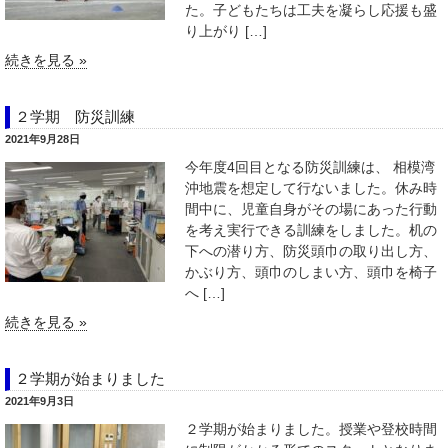
た。子どもたちは工夫を凝らし応援も盛
り上がり […]
続きを見る »
２学期 防災訓練
2021年9月28日
今年度4回目となる防災訓練は、 相模湾
沖地震を想定して行ないました。休み時
間中に、児童自身がその場にあった行動
を考え実行できる訓練をしました。机の
下への潜り方、防災頭巾の取り出し方、
かぶり方、頭巾のしまい方、頭巾を椅子
へ […]
続きを見る »
２学期が始まりました
2021年9月3日
２学期が始まりました。授業や登校時間