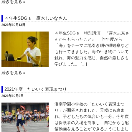
続きを見る »
４年生SDGｓ 露木しいなさん
2021年10月13日
４年生SDGｓ 特別講演 『露木志奈さ
んからもらったこと』 昨年度から
「海」をテーマに地引き網や磯観察など
も行ってきました。海の生き物について
触れ、海の魅力を感じ、自然の厳しさも
学びました。 […]
続きを見る »
2021年度 たいいく表現まつり
2021年10月9日
湘南学園小学校の「たいいく表現まつ
り」が開催されました。天候にも恵ま
れ、子どもたちの気合いも十分。今年度
は保護者の入場を制限し、自宅からも配
信動画を見ることができるようにしまし