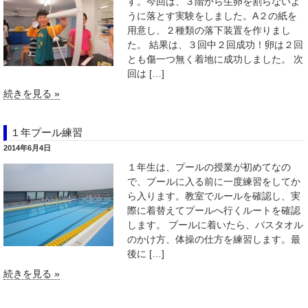
す。今回は、３階から生卵を割らないよ
うに落とす実験をしました。A２の紙を
用意し、２種類の落下装置を作りまし
た。 結果は、３回中２回成功！卵は２回
とも傷一つ無く着地に成功しました。 次
回は […]
続きを見る »
１年プール練習
2014年6月4日
１年生は、プールの授業が初めてなの
で、プールに入る前に一度練習をしてか
ら入ります。教室でルールを確認し、実
際に着替えてプールへ行くルートを確認
します。 プールに着いたら、バスタオル
のかけ方、体操の仕方を練習します。最
後に […]
続きを見る »