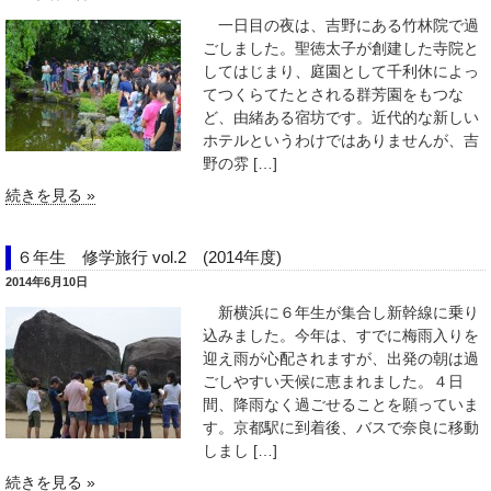
一日目の夜は、吉野にある竹林院で過
ごしました。聖徳太子が創建した寺院と
してはじまり、庭園として千利休によっ
てつくらてたとされる群芳園をもつな
ど、由緒ある宿坊です。近代的な新しい
ホテルというわけではありませんが、吉
野の雰 […]
続きを見る »
６年生 修学旅行 vol.2 (2014年度)
2014年6月10日
新横浜に６年生が集合し新幹線に乗り
込みました。今年は、すでに梅雨入りを
迎え雨が心配されますが、出発の朝は過
ごしやすい天候に恵まれました。４日
間、降雨なく過ごせることを願っていま
す。京都駅に到着後、バスで奈良に移動
しまし […]
続きを見る »