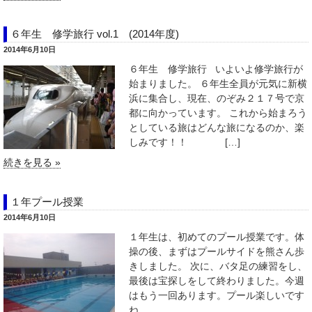
６年生 修学旅行 vol.1 (2014年度)
2014年6月10日
６年生 修学旅行 いよいよ修学旅行が
始まりました。 ６年生全員が元気に新横
浜に集合し、現在、のぞみ２１７号で京
都に向かっています。 これから始まろう
としている旅はどんな旅になるのか、楽
しみです！！ […]
続きを見る »
１年プール授業
2014年6月10日
１年生は、初めてのプール授業です。体
操の後、まずはプールサイドを熊さん歩
きしました。 次に、バタ足の練習をし、
最後は宝探しをして終わりました。今週
はもう一回あります。プール楽しいです
ね。