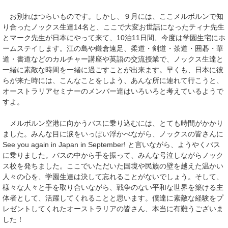
お別れはつらいものです。しかし、９月には、ここメルボルンで知
り合ったノックス生達14名と、ここで大変お世話になったティナ先生
とマーク先生が日本にやって来て、10泊11日間、今度は学園生宅にホ
ームステイします。江の島や鎌倉遠足、柔道・剣道・茶道・囲碁・華
道・書道などのカルチャー講座や英語の交流授業で、ノックス生達と
一緒に素敵な時間を一緒に過ごすことが出来ます。早くも、日本に彼
らが来た時には、こんなことをしよう、あんな所に連れて行こうと、
オーストラリアセミナーのメンバー達はいろいろと考えているようで
すよ。
メルボルン空港に向かうバスに乗り込むには、とても時間がかかり
ました。みんな目に涙をいっぱい浮かべながら、ノックスの皆さんに
See you again in Japan in September! と言いながら、ようやくバス
に乗りました。バスの中から手を振って、みんな号泣しながらノック
ス校を発ちました。ここでいただいた国境や民族の壁を越えた温かい
人々の心を、学園生達は決して忘れることがないでしょう。そして、
様々な人々と手を取り合いながら、戦争のない平和な世界を築ける主
体者として、活躍してくれることと思います。僕達に素敵な経験をプ
レゼントしてくれたオーストラリアの皆さん、本当に有難うございま
した！