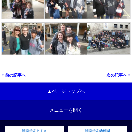
«
前の記事へ
次の記事へ
»
▲ページトップへ
メニューを開く
湘南学園ＰＴＡ
湘南学園幼稚園