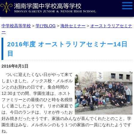
中学校高等学校
>
学びBLOG
>
海外セミナー
>
オーストラリアセミナ
ー
2016年度 オーストラリアセミナー14日
目
2016年8月1日
ついに迎えたくない日がやって来て
しまいました。ノックス校・メルボル
ンとのお別れの日です。集合時間の
12:30までの間、学園生達は、ホスト
ファミリーとの最後のひと時を名残惜
しく過ごしたようです。リオの家庭で
は、今日のランチは、リオが作ったお
好み焼きだったそうです。家族のみんなが喜んでくれたとのこと。学
園生達はみな、メルボルンのもう１つの家族の一員になれたようです
ね。