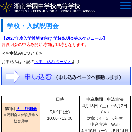
学校・入試説明会
【2027年度入学希望者向け 学校説明会等スケジュール】
各説明会の申込み開始時間は13時となります。
＜お申込みについて＞
お申込みは下記の
＜申し込みページ＞
より
日時
申込期間・申込方法
4月18日（土）～5月7日
第1回
ミニ説明会
5月9日(土)
（木）
※説明会＆体験授業＆
10:00～12:00
対象：4・5・6年生
校舎見学
申込方法：Web
4月18日（土）～5月14日