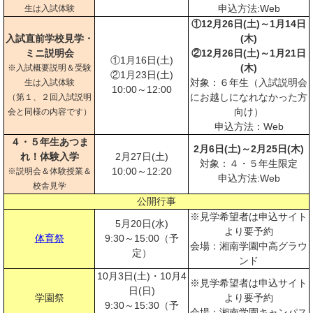
申込方法:Web
生は入試体験
①12月26日(土)～1月14日
入試直前学校見学・
(木)
ミニ説明会
②12月26日(土)～1月21日
①1月16日(土)
(木)
※入試概要説明＆受験
②1月23日(土)
対象：６年生（入試説明会
生は入試体験
10:00～12:00
にお越しになれなかった方
（第１、２回入試説明
向け）
会と同様の内容です）
申込方法：Web
４・５年生あつま
2月6日(土)～2月25日(木)
れ！体験入学
2月27日(土)
対象：４・５年生限定
10:00～12:20
※説明会＆体験授業＆
申込方法:Web
校舎見学
公開行事
※見学希望者は申込サイト
5月20日(水)
より要予約
体育祭
9:30～15:00（予
会場：湘南学園中高グラウ
定）
ンド
10月3日(土)・10月4
※見学希望者は申込サイト
日(日)
学園祭
より要予約
9:30～15:30（予
会場：湘南学園キャンパス