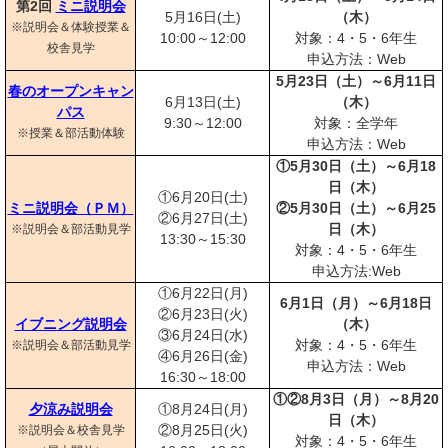
第2回
ミニ説明会
5月16日(土)
（木）
※説明会＆体験授業＆
10:00～12:00
対象：4・5・6年生
校舎見学
申込方法：Web
5月23日（土）～6月11日
春のオープンキャン
6月13日(土)
（木）
パス
9:30～12:00
対象：全学年
※授業＆部活動体験
申込方法：Web
①5月30日（土）～6月18
日（木）
①6月20日(土)
ミニ説明会（ＰＭ）
②5月30日（土）～6月25
②6月27日(土)
日（木）
※説明会＆部活動見学
13:30～15:30
対象：4・5・6年生
申込方法:Web
①6月22日(月)
6月1日（月）～6月18日
②6月23日(火)
イブニング説明会
（木）
③6月24日(水)
対象：4・5・6年生
※説明会＆部活動見学
④6月26日(金)
申込方法：Web
16:30～18:00
①②8月3日（月）～8月20
夕涼み説明会
①8月24日(月)
日（木）
②8月25日(火)
※説明会＆校舎見学
対象：4・5・6年生