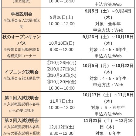
16:00～18:00
（屋上開放）
申込方法:Web
9月5日（土）～9月24日
学校説明会
9月26日(土)
（木）
※説明会＆入試要項説
10:00～12:00
対象：全学年
明
申込方法：Web
秋のオープンキャン
9月26日（土）～10月15日
パス
10月18日(日)
（木）
9:30～12:00
対象：4・5・6年生
※授業＆部活動体験＆
申込方法:Web
各種質問コーナー
①10月26日(月)
10月5日（月）～10月22日
②10月27日(火)
イブニング説明会
（木）
③10月28日(水)
対象：4・5・6年生
※説明会＆部活動見学
④10月30日(金)
申込方法：Web
16:30～18:00
10月17日（土）～11月5日
第１回入試説明会
11月7日(土)
（木）
※入試概要説明＆各科
10:00～12:00
対象：５・６年生
からの要点説明
申込方法:Web
第２回入試説明会
11月21日（土）～12月10
12月12日(土)
日（木）
※入試概要説明＆各科
9:30～12:30
対象：６年生
からの要点説明＋受験