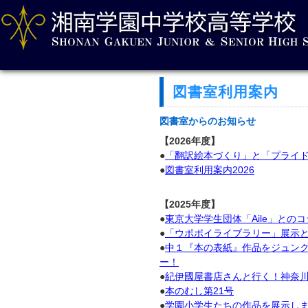
図書室利用案内
図書室からのお知らせ
【2026年度】
●
「翻訳絵本づくり」と「プライ
●
図書室利用案内2026
【2025年度】
●
東京大学学生団体「Aile」との
●
「ウポポイライブラリー」展示
●
中１『本の表紙』作品をジュン
ー！
●
紀伊國屋書店さんと行く！神奈
●
本のむし第21号
●
学園小学生たちの作品を展示し