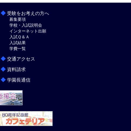
◆
受験をお考えの方へ
募集要項
学校・入試説明会
インターネット出願
入試Ｑ＆Ａ
入試結果
学費一覧
◆
交通アクセス
◆
資料請求
◆
学園長通信