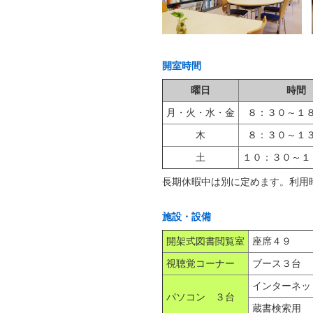
開室時間
曜日
時間
月・火・水・金
８：３０～１
木
８：３０～１
土
１０：３０～１
長期休暇中は別に定めます。利用
施設・設備
開架式図書閲覧室
座席４９
視聴覚コーナー
ブース３台
インターネ
パソコン ３台
蔵書検索用 