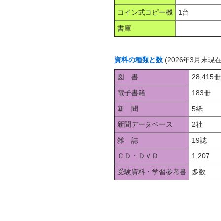
コイン式コピー機
1台
書庫
資料の種類と数
(2026年3月末現在
図 書
28,415冊
電子書籍
183冊
新 聞
5紙
新聞データベース
2社
雑 誌
19誌
ＣＤ・ＤＶＤ
1,207
受験資料・学習参考書
多数