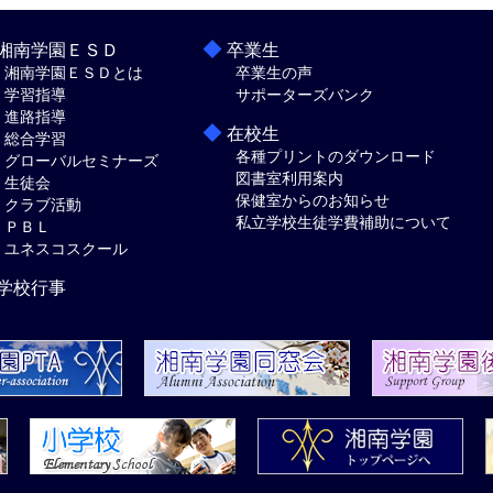
◆
湘南学園ＥＳＤ
卒業生
湘南学園ＥＳＤとは
卒業生の声
学習指導
サポーターズバンク
進路指導
◆
在校生
総合学習
各種プリントのダウンロード
グローバルセミナーズ
図書室利用案内
生徒会
保健室からのお知らせ
クラブ活動
私立学校生徒学費補助について
ＰＢＬ
ユネスコスクール
学校行事