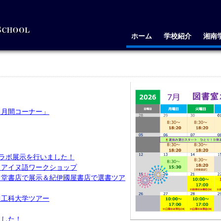
ホーム
学校紹介
湘南
ド月間コーナー」
コラボ展示を行いました！
とアイヌ語ワークショップ
ク堂書店で展示＆紀伊國屋書店で選書ツア
川工科大学ツアー
ました！