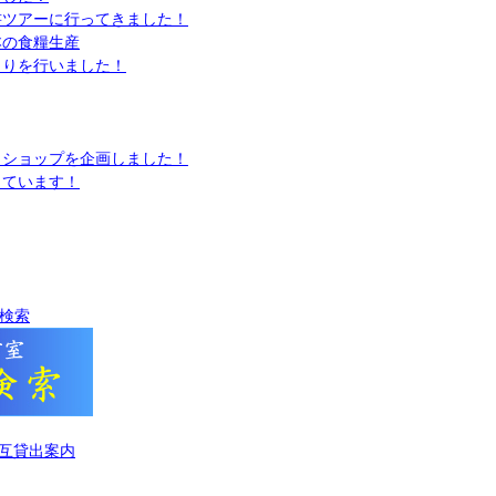
書ツアーに行ってきました！
本の食糧生産
くりを行いました！
クショップを企画しました！
っています！
書検索
相互貸出案内