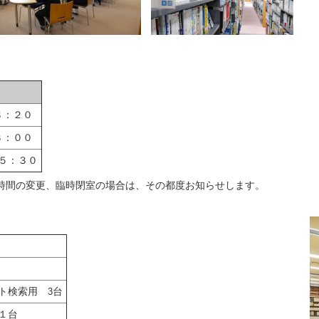
８：２０
３：００
５：３０
時間の変更、臨時閉室の場合は、その都度お知らせします。
ット検索用
台
3
１台