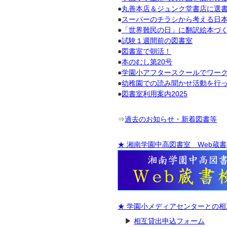
●
丸善本店＆ジュンク堂書店に選
●
スーパーのチラシから考える日
●
「世界難民の日」に翻訳絵本づ
●
試験１週間前の図書室
●
図書室で朝活！
●
本のむし第20号
●
学園小アフタースクールでワー
●
幼稚園での読み聞かせ活動を行
●
図書室利用案内2025
⇒
過去のお知らせ・新着図書等
★ 湘南学園中高図書室 Web蔵
★ 学園小メディアセンターとの
▶
相互貸出申込フォーム