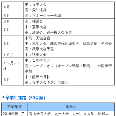
中：春季大会
４月
高：愛知遠征
５月
高：マネージャー会議
６月
高：抽選会
中：夏季大会
７月
高：激励会、選手権大会予選
中高：天城合宿
８月
中：私学大会、藤沢市強化練習会、福島遠征、卒部会
高：秋季大会予選
１０月
中：秋季大会
中：１年生大会
１２月～２
高：シーズンオフ（オープン戦禁止期間）、合同練習
月
参加
中：藤沢市長杯
３月
高：春季大会予選、卒部会
＊卒業生進路（50音順）
卒業年度
進学先
2019年度（7
青山学院大学、九州大学、九州共立大学、昭和大