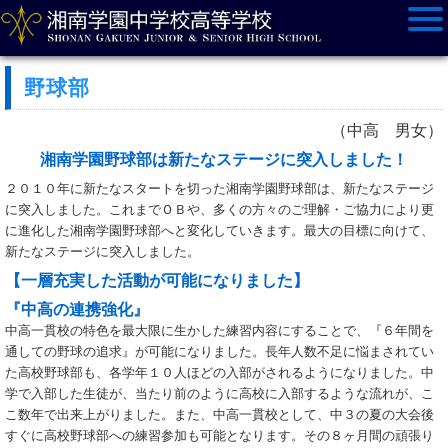
野球部
（中高 男女）
湘南学園野球部は新たなステージに突入しました！
２０１０年に新たなスタートを切った湘南学園野球部は、新たなステージ
に突入しました。これまでＯＢや、多くの方々のご理解・ご協力により更
に進化した湘南学園野球部へと変化していきます。最大の目標に向けて、
新たなステージに突入しました。
【一層充実した活動が可能になりました】
『中高の連携強化』
中高一貫校の特色を最大限に生かした練習内容にすることで、『６年間を
通しての野球の追求』が可能になりました。長年人数不足に悩まされてい
た高校野球部も、各学年１０人ほどの入部がされるようになりました。中
学で入部した生徒が、当たり前のように高校に入部するような流れが、こ
こ数年で出来上がりました。また、中高一貫校として、中３の夏の大会後
すぐに高校野球部への練習参加も可能となります。その８ヶ月間の頑張り