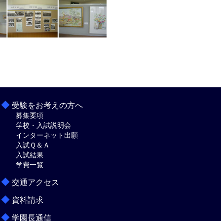
◆
受験をお考えの方へ
募集要項
学校・入試説明会
インターネット出願
入試Ｑ＆Ａ
入試結果
学費一覧
◆
交通アクセス
◆
資料請求
◆
学園長通信