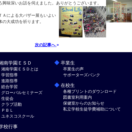
ろ興味深いお話を伺えました。ありがとうございます。
ＴＡによる大バザー展もいよい
体の大成功を祈ります。
次の記事へ
»
◆
湘南学園ＥＳＤ
卒業生
湘南学園ＥＳＤとは
卒業生の声
学習指導
サポーターズバンク
進路指導
◆
在校生
総合学習
各種プリントのダウンロード
グローバルセミナーズ
図書室利用案内
生徒会
保健室からのお知らせ
クラブ活動
私立学校生徒学費補助について
ＰＢＬ
ユネスコスクール
学校行事