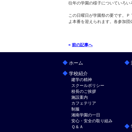
往年の学園の様子についていろい
この日曜日が学園祭の要です。Ｐ
よ本番を迎えられます。各参加団
«
前の記事へ
◆
◆
ホーム
◆
学校紹介
建学の精神
スクールポリシー
校長のご挨拶
施設案内
カフェテリア
制服
湘南学園の一日
安心・安全の取り組み
◆
Ｑ＆Ａ