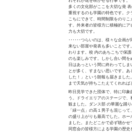
れぞれが花を咲かせる行事です。
多くの文化部がここを大切な発 
重視するのも学園の特色です。ク
こちにできて、時間制限をのりこ
す。外来者の皆様方に積極的にア
力も大切です。
･･････つらいのは、様々な企
来ない部屋や発表も多いことです
わります。校 内のあちこちで保
のも楽しみです。しかし合い間を
日はあっという間に終わってしま
とが多く、すまない思いです。あ
した！」という朗報も届きました
まで天気が持ちこたえてくれれば
昨日見学できた団体で、特に印象
う。ドライエリアのステージで、
観ました。ダンス部 の華麗な踊
「緑一点」の高１男子も混じって
の盛り上がりも最高でした。ホー
ました。またどこかで必ず聴かせ
同窓会の皆様方による学園の歴史