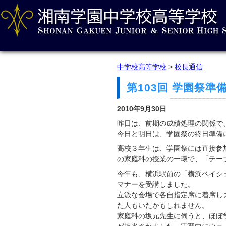
中学校高等学校
>
校長通信
第103回 学園祭
2010年9月30日
昨日は、前期の成績処理の関係で
今日と明日は、学園祭の終日準備
高校３年生は、学園祭には直接参
の家庭科の授業の一環で、「テー
今年も、横浜駅前の「横浜ベイシ
マナーを受講しました。
立派な会場で各自指定席に着席し
た人もいたかもしれません。
家庭科の坂元先生に伺うと、ほぼ