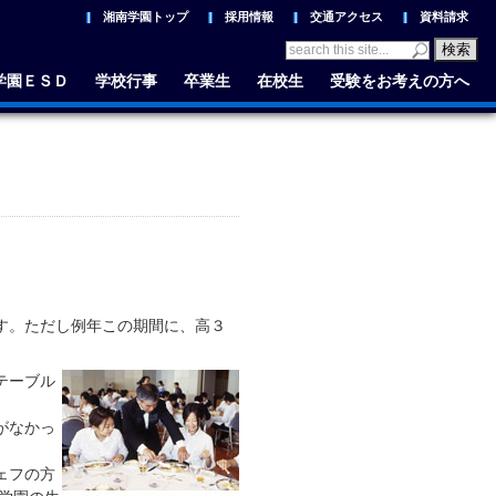
湘南学園トップ
採用情報
交通アクセス
資料請求
学園ＥＳＤ
学校行事
卒業生
在校生
受験をお考えの方へ
す。ただし例年この期間に、高３
テーブル
がなかっ
ェフの方