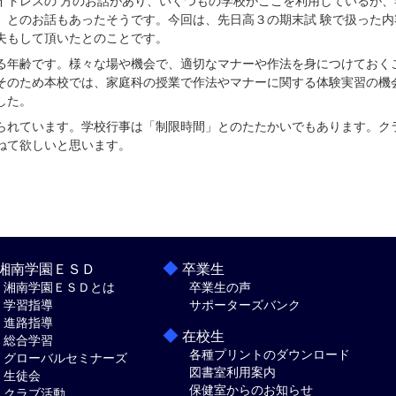
イトレスの 方のお話があり、いくつもの学校がここを利用しているが、
、とのお話もあったそうです。今回は、先日高３の期末試 験で扱った内
夫もして頂いたとのことです。
る年齢です。様々な場や機会で、適切なマナーや作法を身につけておく
そのため本校では、家庭科の授業で作法やマナーに関する体験実習の機
した。
られています。学校行事は「制限時間」とのたたかいでもあります。ク
ねて欲しいと思います。
◆
湘南学園ＥＳＤ
卒業生
湘南学園ＥＳＤとは
卒業生の声
学習指導
サポーターズバンク
進路指導
◆
在校生
総合学習
各種プリントのダウンロード
グローバルセミナーズ
図書室利用案内
生徒会
保健室からのお知らせ
クラブ活動