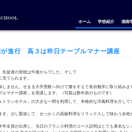
ホーム
学校紹介
湘南
準備が進行 高３は昨日テーブルマナー講座
、生徒達の登校は午後からでした。そして
に充てられます。
加しません。せまる大学受験へ向けて腰をすえて各自勉学に取り組みま
ブルマナー講座」を受講します。（写真は数年前のものです）
ェトランホテル」の大きな一間を利用して、本格的な洋風料理を介して
ます。少し緊張して、せっかくの高級料理をリラックスして味わう余裕
学年全員が出席し、当日のフランス料理のコース説明はとても著名なシ