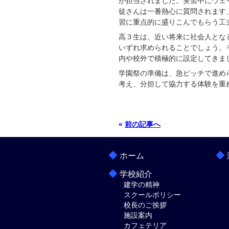
が担当されました。実習中にウェ
徒さんは一番熱心に質問されます
習に重点的に盛りこんでもらう工
高３生は、近い将来に社会人とな
いずれ求められることでしょう。
内や校外で積極的に設定してきま
学園祭の準備は、急ピッチで進め
考え、分担して協力する体験を重
«
前の記事へ
◆
◆
ホーム
◆
学校紹介
建学の精神
スクールポリシー
校長のご挨拶
施設案内
カフェテリア