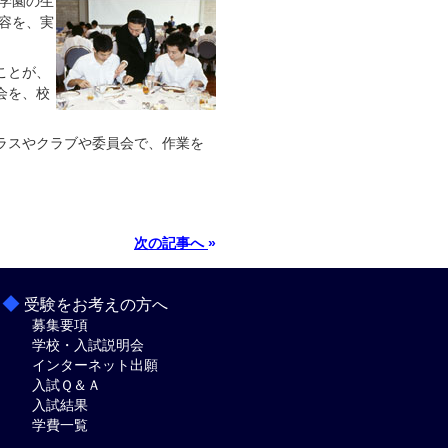
学園の生
容を、実
ことが、
会を、校
ラスやクラブや委員会で、作業を
次の記事へ
»
◆
受験をお考えの方へ
募集要項
学校・入試説明会
インターネット出願
入試Ｑ＆Ａ
入試結果
学費一覧