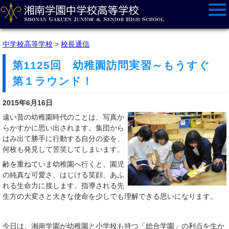
中学校高等学校
>
校長通信
第1125回 幼稚園訪問実習～もうすぐ
第１ラウンド！
2015年6月16日
遠い昔の幼稚園時代のことは、写真か
らかすかに思い出されます。集団から
はみ出て勝手に行動する自分の姿を、
何枚も発見して苦笑してしまいます。
齢を重ねていま幼稚園へ行くと、園児
の純真な可愛さ、はじける笑顔、あふ
れる生命力に接します。指導される先
生方の大変さと大きな使命を少しでも理解できる思いになります。
今日は、湘南学園が幼稚園と小学校も持つ「総合学園」の利点を生か