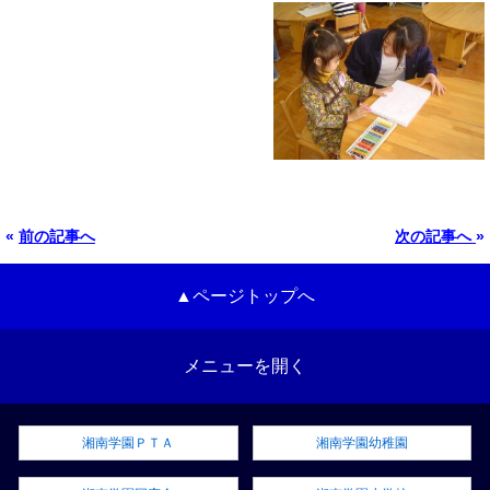
«
前の記事へ
次の記事へ
»
▲ページトップへ
メニューを開く
湘南学園ＰＴＡ
湘南学園幼稚園