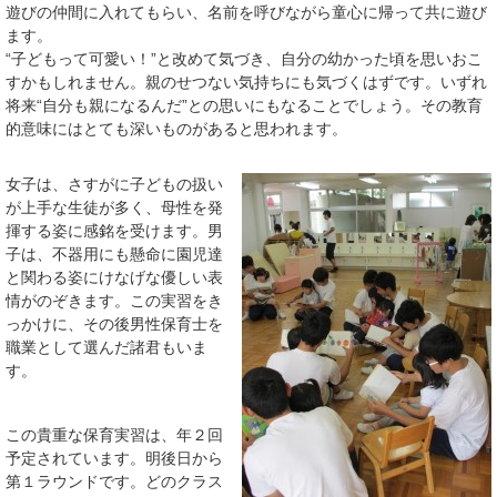
遊びの仲間に入れてもらい、名前を呼びながら童心に帰って共に遊び
ます。
“子どもって可愛い！”と改めて気づき、自分の幼かった頃を思いおこ
すかもしれません。親のせつない気持ちにも気づくはずです。いずれ
将来“自分も親になるんだ”との思いにもなることでしょう。その教育
的意味にはとても深いものがあると思われます。
女子は、さすがに子どもの扱い
が上手な生徒が多く、母性を発
揮する姿に感銘を受けます。男
子は、不器用にも懸命に園児達
と関わる姿にけなげな優しい表
情がのぞきます。この実習をき
っかけに、その後男性保育士を
職業として選んだ諸君もいま
す。
この貴重な保育実習は、年２回
予定されています。明後日から
第１ラウンドです。どのクラス