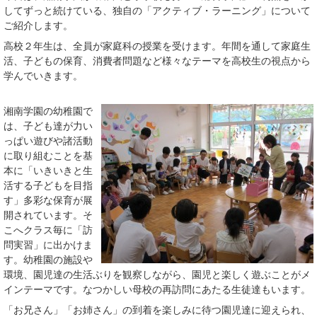
してずっと続けている、独自の「アクティブ・ラーニング」について
ご紹介します。
高校２年生は、全員が家庭科の授業を受けます。年間を通して家庭生
活、子どもの保育、消費者問題など様々なテーマを高校生の視点から
学んでいきます。
湘南学園の幼稚園で
は、子ども達が力い
っぱい遊びや諸活動
に取り組むことを基
本に「いきいきと生
活する子どもを目指
す」多彩な保育が展
開されています。そ
こへクラス毎に「訪
問実習」に出かけま
す。幼稚園の施設や
環境、園児達の生活ぶりを観察しながら、園児と楽しく遊ぶことがメ
インテーマです。なつかしい母校の再訪問にあたる生徒達もいます。
「お兄さん」「お姉さん」の到着を楽しみに待つ園児達に迎えられ、