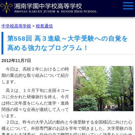
中学校高等学校
>
校長通信
第558回 高３進級～大学受験への自覚を
高める強力なプログラム！
2012年11月7日
今日は、高校２年におけるこの時
期の重点的な取り組みについて紹介
します。
高２は、１０月下旬に全国４コー
スに分かれた研修旅行を終え、今月
は特に次年度をにらんだ進学・進路
関係の様々な企画が連続して入って
います。
２日は、昨今の大学入試の動向と今後受験する全国模試に向けた心
構えについて、外部専門家のお話を学年で聞きました。大学受験の当
事者となる諸君が、自分の力で難関を切り拓いていく決意をもつため