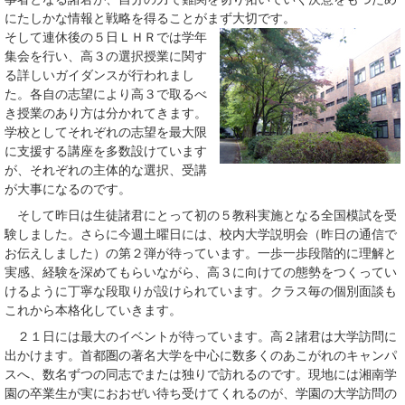
にたしかな情報と戦略を得ることがまず大切です。
そして連休後の５日ＬＨＲでは学年
集会を行い、高３の選択授業に関す
る詳しいガイダンスが行われまし
た。各自の志望により高３で取るべ
き授業のあり方は分かれてきます。
学校としてそれぞれの志望を最大限
に支援する講座を多数設けています
が、それぞれの主体的な選択、受講
が大事になるのです。
そして昨日は生徒諸君にとって初の５教科実施となる全国模試を受
験しました。さらに今週土曜日には、校内大学説明会（昨日の通信で
お伝えしました）の第２弾が待っています。一歩一歩段階的に理解と
実感、経験を深めてもらいながら、高３に向けての態勢をつくってい
けるように丁寧な段取りが設けられています。クラス毎の個別面談も
これから本格化していきます。
２１日には最大のイベントが待っています。高２諸君は大学訪問に
出かけます。首都圏の著名大学を中心に数多くのあこがれのキャンパ
スへ、数名ずつの同志でまたは独りで訪れるのです。現地には湘南学
園の卒業生が実におおぜい待ち受けてくれるのが、学園の大学訪問の