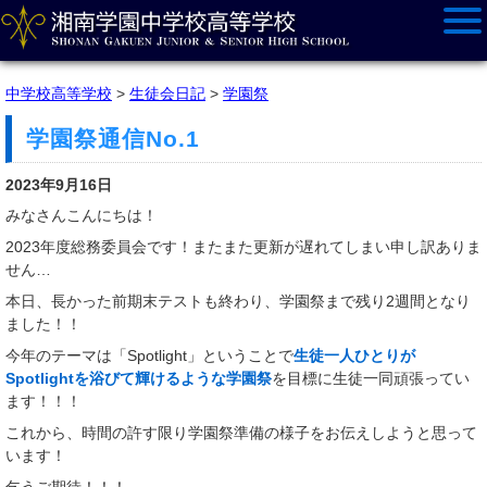
中学校高等学校
>
生徒会日記
>
学園祭
学園祭通信No.1
2023年9月16日
みなさんこんにちは！
2023年度総務委員会です！またまた更新が遅れてしまい申し訳ありま
せん…
本日、長かった前期末テストも終わり、学園祭まで残り2週間となり
ました！！
今年のテーマは「Spotlight」ということで
生徒一人ひとりが
Spotlightを浴びて輝けるような学園祭
を目標に生徒一同頑張ってい
ます！！！
これから、時間の許す限り学園祭準備の様子をお伝えしようと思って
います！