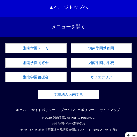
▲ページトップへ
メニューを開く
湘南学園ＰＴＡ
湘南学園幼稚園
湘南学園同窓会
湘南学園小学校
湘南学園後援会
カフェテリア
学校法人湘南学園
ホーム
サイトポリシー
プライバシーポリシー
サイトマップ
© 2026 湘南学園. All Rights Reserved.
湘南学園中学校高等学校
〒251-8505 神奈川県藤沢市鵠沼松が岡4-1-32 TEL 0466-23-6611(代)