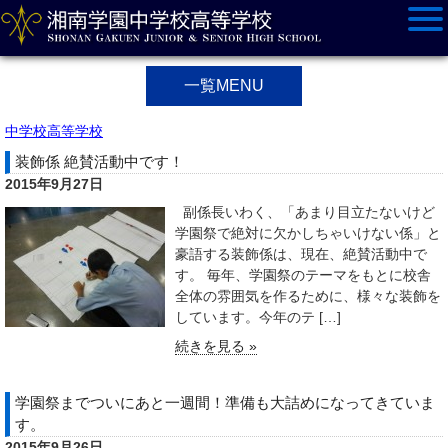
一覧MENU
中学校高等学校
装飾係 絶賛活動中です！
2015年9月27日
副係長いわく、「あまり目立たないけど
学園祭で絶対に欠かしちゃいけない係」と
豪語する装飾係は、現在、絶賛活動中で
す。 毎年、学園祭のテーマをもとに校舎
全体の雰囲気を作るために、様々な装飾を
しています。今年のテ […]
続きを見る »
学園祭までついにあと一週間！準備も大詰めになってきていま
す。
2015年9月26日