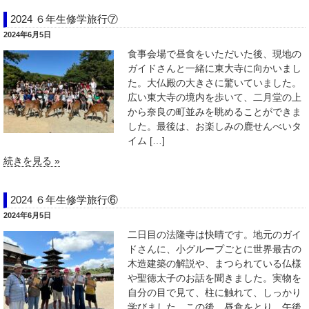
2024 ６年生修学旅行⑦
2024年6月5日
食事会場で昼食をいただいた後、現地の
ガイドさんと一緒に東大寺に向かいまし
た。大仏殿の大きさに驚いていました。
広い東大寺の境内を歩いて、二月堂の上
から奈良の町並みを眺めることができま
した。最後は、お楽しみの鹿せんべいタ
イム […]
続きを見る »
2024 ６年生修学旅行⑥
2024年6月5日
二日目の法隆寺は快晴です。地元のガイ
ドさんに、小グループごとに世界最古の
木造建築の解説や、まつられている仏様
や聖徳太子のお話を聞きました。実物を
自分の目で見て、柱に触れて、しっかり
学びました。この後、昼食をとり、午後