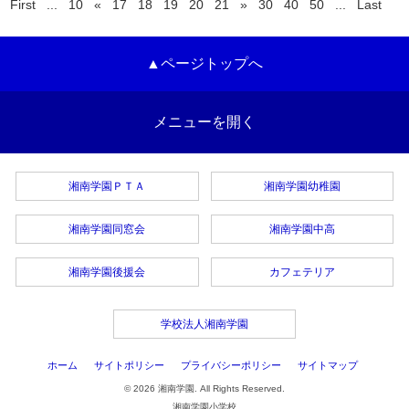
First
...
10
«
17
18
19
20
21
»
30
40
50
...
Last
▲ページトップへ
メニューを開く
湘南学園ＰＴＡ
湘南学園幼稚園
湘南学園同窓会
湘南学園中高
湘南学園後援会
カフェテリア
学校法人湘南学園
ホーム
サイトポリシー
プライバシーポリシー
サイトマップ
© 2026 湘南学園. All Rights Reserved.
湘南学園小学校