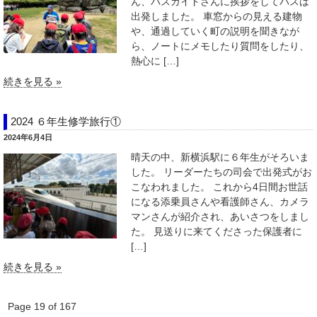
ん、バスガイドさんに挨拶をしてバスは
出発しました。 車窓からの見える建物
や、通過していく町の説明を聞きなが
ら、ノートにメモしたり質問をしたり、
熱心に […]
続きを見る »
2024 ６年生修学旅行①
2024年6月4日
晴天の中、新横浜駅に６年生がそろいま
した。 リーダーたちの司会で出発式がお
こなわれました。 これから4日間お世話
になる添乗員さんや看護師さん、カメラ
マンさんが紹介され、あいさつをしまし
た。 見送りに来てくださった保護者に
[…]
続きを見る »
Page 19 of 167