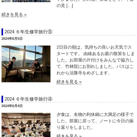
の見 […]
続きを見る »
2024 ６年生修学旅行⑤
2024年6月5日
2日目の朝は、気持ちの良いお天気でス
タートです。 由緒あるお庭の散策をしま
した。お部屋の片付けをみんなで協力し
て、竹林院にお別れしました。バスはこ
れから法隆寺をめざします。
続きを見る »
2024 ６年生修学旅行④
2024年6月4日
夕食は、名物の利休鍋に大満足の様子で
した。部屋に戻って、ノートに今日の振
り返りをしました。
続きを見る »