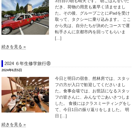
3日目の朝も晴天です。 朝ごはんをいた
だき、荷物の用意も素早く済ませまし
た。その後、グループごとにiPadを受け
取って、タクシーに乗り込みます。 ここ
から先は、自分たちが決めたコースで運
転手さんに京都市内を回ってもらいま
[…]
続きを見る »
2024 ６年生修学旅行⑧
2024年6月5日
今日と明日の宿舎、然林房では、スタッ
フの方が入口で歓迎してくださいまし
た。食事会場では、お世話になるスタッ
フの皆さんに、みんなでごあいさつしま
した。 食後にはクラスミーティングをし
て、今日1日の振り返りをしました。 明
日 […]
続きを見る »