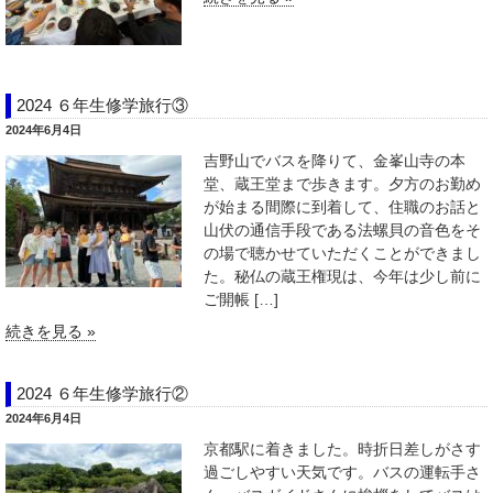
2024 ６年生修学旅行③
2024年6月4日
吉野山でバスを降りて、金峯山寺の本
堂、蔵王堂まで歩きます。夕方のお勤め
が始まる間際に到着して、住職のお話と
山伏の通信手段である法螺貝の音色をそ
の場で聴かせていただくことができまし
た。秘仏の蔵王権現は、今年は少し前に
ご開帳 […]
続きを見る »
2024 ６年生修学旅行②
2024年6月4日
京都駅に着きました。時折日差しがさす
過ごしやすい天気です。バスの運転手さ