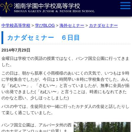
中学校高等学校
>
学びBLOG
>
海外セミナー
>
カナダセミナー
カナダセミナー ６日目
2014年7月29日
金曜日は学校での英語の授業ではなく、バンフ国立公園に行ってきま
した。
この日は、朝から肌寒く小雨模様のあいにくの天気で、いつもは９時
に学校集合でしたが、今日は１時間早い８時に学校集合でした。みん
な「ねむい〜」、「さむい〜」と言っていましたが、無事に全員が揃
い出発できました(「ねむい〜」と言うことは、時差にもなれてきた
のかなと思い、少しほっとしました)
バスの中では、生徒同士や一緒に行ったカナダ人の生徒と話したりし
て楽しく過ごしていました。
バンフ国立公園は、アルバータ州の西
のカナディアンロッキーに位置しま