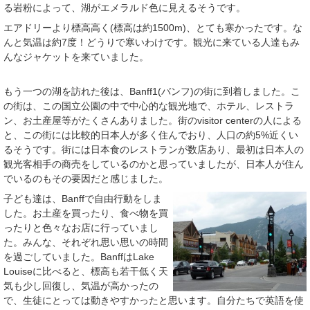
る岩粉によって、湖がエメラルド色に見えるそうです。
エアドリーより標高高く(標高は約1500m)、とても寒かったです。な
んと気温は約7度！どうりで寒いわけです。観光に来ている人達もみ
んなジャケットを来ていました。
もう一つの湖を訪れた後は、Banff1(バンフ)の街に到着しました。こ
の街は、この国立公園の中で中心的な観光地で、ホテル、レストラ
ン、お土産屋等がたくさんありました。街のvisitor centerの人による
と、この街には比較的日本人が多く住んでおり、人口の約5%近くい
るそうです。街には日本食のレストランが数店あり、最初は日本人の
観光客相手の商売をしているのかと思っていましたが、日本人が住ん
でいるのもその要因だと感じました。
子ども達は、Banffで自由行動をしま
した。お土産を買ったり、食べ物を買
ったりと色々なお店に行っていまし
た。みんな、それぞれ思い思いの時間
を過ごしていました。BanffはLake
Louiseに比べると、標高も若干低く天
気も少し回復し、気温が高かったの
で、生徒にとっては動きやすかったと思います。自分たちで英語を使