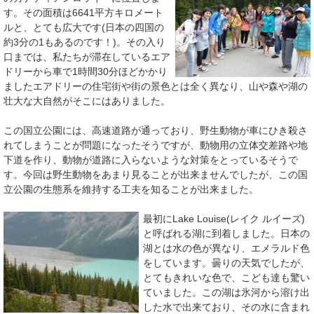
す。その面積は6641平方キロメート
ルと、とても広大です(日本の四国の
約3分の1もあるのです！)。その入り
口までは、私たちが滞在しているエア
ドリーから車で1時間30分ほどかかり
ましたエアドリーの住宅街や街の景色とは全く異なり、山や森や湖の
壮大な大自然がそこにはありました。
この国立公園には、高速道路が通っており、野生動物が車にひき殺さ
れてしまうことが問題になったそうですが、動物用の立体交差路や地
下道を作り、動物が道路に入らないような対策をとっているそうで
す。今回は野生動物をあまり見ることが出来ませんでしたが、この国
立公園の生態系を維持する工夫を知ることが出来ました。
最初にLake Louise(レイク ルイーズ)
と呼ばれる湖に到着しました。日本の
湖とは水の色が異なり、エメラルド色
をしています。曇りの天気でしたが、
とてもきれいな色で、こども達も驚い
ていました。この湖は氷河から溶け出
した水で出来ており、その水に含まれ