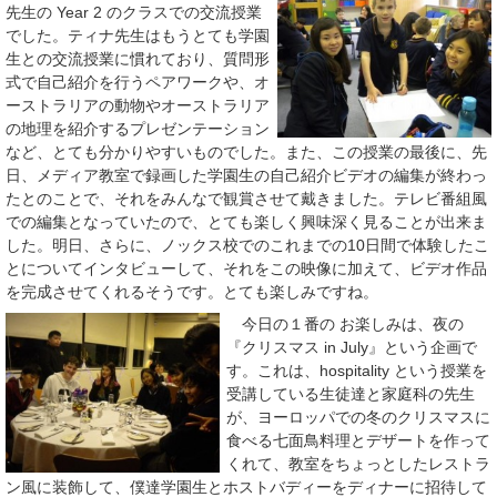
先生の Year 2 のクラスでの交流授業
でした。ティナ先生はもうとても学園
生との交流授業に慣れており、質問形
式で自己紹介を行うペアワークや、オ
ーストラリアの動物やオーストラリア
の地理を紹介するプレゼンテーション
など、とても分かりやすいものでした。また、この授業の最後に、先
日、メディア教室で録画した学園生の自己紹介ビデオの編集が終わっ
たとのことで、それをみんなで観賞させて戴きました。テレビ番組風
での編集となっていたので、とても楽しく興味深く見ることが出来ま
した。明日、さらに、ノックス校でのこれまでの10日間で体験したこ
とについてインタビューして、それをこの映像に加えて、ビデオ作品
を完成させてくれるそうです。とても楽しみですね。
今日の１番の お楽しみは、夜の
『クリスマス in July』という企画で
す。これは、hospitality という授業を
受講している生徒達と家庭科の先生
が、ヨーロッパでの冬のクリスマスに
食べる七面鳥料理とデザートを作って
くれて、教室をちょっとしたレストラ
ン風に装飾して、僕達学園生とホストバディーをディナーに招待して