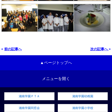
«
前の記事へ
次の記事へ
»
▲ページトップへ
メニューを開く
湘南学園ＰＴＡ
湘南学園幼稚園
湘南学園同窓会
湘南学園小学校