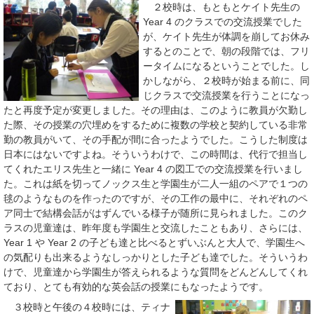
２校時は、もともとケイト先生の
Year 4 のクラスでの交流授業でした
が、ケイト先生が体調を崩してお休み
するとのことで、朝の段階では、フリ
ータイムになるということでした。し
かしながら、２校時が始まる前に、同
じクラスで交流授業を行うことになっ
たと再度予定が変更しました。その理由は、このように教員が欠勤し
た際、その授業の穴埋めをするために複数の学校と契約している非常
勤の教員がいて、その手配が間に合ったようでした。こうした制度は
日本にはないですよね。そういうわけで、この時間は、代行で担当し
てくれたエリス先生と一緒に Year 4 の図工での交流授業を行いまし
た。これは紙を切ってノックス生と学園生が二人一組のペアで１つの
毬のようなものを作ったのですが、その工作の最中に、それぞれのペ
ア同士で結構会話がはずんでいる様子が随所に見られました。このク
ラスの児童達は、昨年度も学園生と交流したこともあり、さらには、
Year 1 や Year 2 の子ども達と比べるとずいぶんと大人で、学園生へ
の気配りも出来るようなしっかりとした子ども達でした。そういうわ
けで、児童達から学園生が答えられるような質問をどんどんしてくれ
ており、とても有効的な英会話の授業にもなったようです。
３校時と午後の４校時には、ティナ