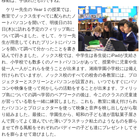
移動は、手慣れたものですね。
ケリー先生の Year 1 の授業では、
教室でノックス生すべてに配られたノ
ートパソコンを開いて、明後日の31
日(木)に訪れる予定のフィリップ島に
ついて調べました。そして、ケリー先
生が用意してくれたプリントにパソコ
ンを開いて調べて分かったことを書き
込んで行きました。ノックス校では、中学生は各生徒にiPadが支給さ
れ、小学校でも数多くのノートパソコンがあって、授業中に児童や生
徒一人一人がこれらを使うことが出来ます。湘南学園小学校には備え
付けられていますが、ノックス校のすべての校舎の各教室には、プロ
ジェクターとスクリーンとパソコンが設置され、いつでもすぐにパソ
コンや映像を使って何かしらの活動をすることが出来ます。フィリッ
プ島についての調べ学習のペアワークの後は、今このクラスの児童達
が習っている歌を一緒に練習しました。これも、教室に備え付けられ
たパソコンとプロジェクターを使って映像と音声を映し出しながら取
り組みました。最後に、学園生から、昭和の子ども達が昔駄菓子屋さ
んで買ってよく遊んでいた薄いプラスチック粘土のようなものを膨ら
ませて作る風船をそれぞれのバディーの子ども達にプレゼントしてそ
れを膨らませて遊びました。