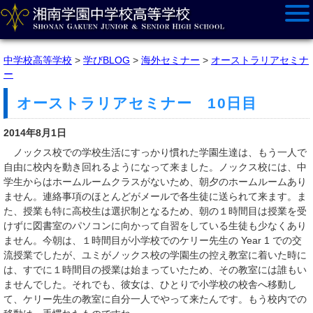
中学校高等学校
>
学びBLOG
>
海外セミナー
>
オーストラリアセミナ
ー
オーストラリアセミナー 10日目
2014年8月1日
ノックス校での学校生活にすっかり慣れた学園生達は、もう一人で
自由に校内を動き回れるようになって来ました。ノックス校には、中
学生からはホームルームクラスがないため、朝夕のホームルームあり
ません。連絡事項のほとんどがメールで各生徒に送られて来ます。ま
た、授業も特に高校生は選択制となるため、朝の１時間目は授業を受
けずに図書室のパソコンに向かって自習をしている生徒も少なくあり
ません。今朝は、１時間目が小学校でのケリー先生の Year 1 での交
流授業でしたが、ユミがノックス校の学園生の控え教室に着いた時に
は、すでに１時間目の授業は始まっていたため、その教室には誰もい
ませんでした。それでも、彼女は、ひとりで小学校の校舎へ移動し
て、ケリー先生の教室に自分一人でやって来たんです。もう校内での