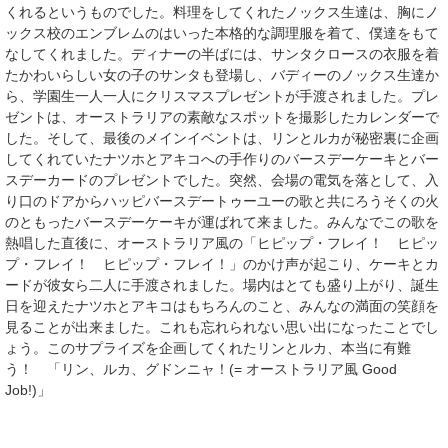
くれるというものでした。料理をしてくれたノックス生達は、胸にノ
ックス校のエンブレムのはいった本格的な調理服を着て、僕達をもて
なしてくれました。ディナーの半ばには、サンタクロースの衣服を着
たかわいらしい女の子のサンタも登場し、バディーのノックス生達か
ら、学園生一人一人にクリスマスプレゼントが手渡されました。プレ
ゼントは、オーストラリアの素敵なスポットを撮影したカレンダーで
した。そして、最後のメインイベントは、リンとルカが秘密裏に企画
してくれていたナツホとアキコへの手作りのバースデーケーキとバー
スデーカードのプレゼントでした。突然、会場の電気を落として、入
り口のドアからハッピバースデートゥーユーの歌と共にろうそくの火
のともったバースデーケーキが運ばれて来ました。みんなでこの歌を
熱唱した直後に、オーストラリア風の「ヒピップ・フレイ！ ヒピッ
プ・フレイ！ ヒピップ・フレイ！」のかけ声が起こり、ケーキとカ
ードが彼女ら二人に手渡されました。場内はとても盛り上がり、誕生
日を迎えたナツホとアキコはもちろんのこと、みんなの満面の笑顔を
見ることが出来ました。これも忘れられない思い出になったことでし
ょう。このサプライズを企画してくれたリンとルカ、本当に有難
う！ 「リン、ルカ、グドンニャ！(= オーストラリア風 Good
Job!)」