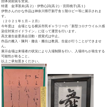
団体奨励賞を受賞。
特選 金澤茎未(高２)・伊勢心詞(高２)・宮田桃子(高１)
伊勢さんのかな作品は神奈川県庁新庁舎１階ロビー等に展示されま
す。
（２０２１年１月～２月）
今年度は 会場となる横浜市民ギャラリーの「新型コロナウイルス感
染症対策ガイドライン」に従って運営を行います。
高文連生徒委員会活動・授賞式は中止。
作品の搬入・陳列・撤去・搬出は教員。生徒が行うことができませ
ん。
展示会場は来場者の状況により入場制限を行い、入場待ちが発生する
可能性が有ること。
以上ご承知置きください。