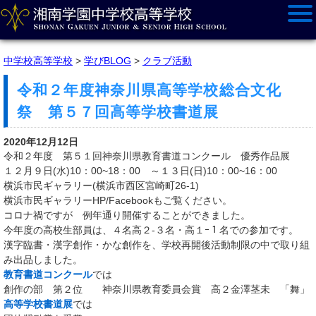
中学校高等学校
>
学びBLOG
>
クラブ活動
令和２年度神奈川県高等学校総合文化
祭 第５７回高等学校書道展
2020年12月12日
令和２年度 第５１回神奈川県教育書道コンクール 優秀作品展
１２月９日(水)10：00~18：00 ～１３日(日)10：00~16：00
横浜市民ギャラリー(横浜市西区宮崎町26-1)
横浜市民ギャラリーHP/Facebookもご覧ください。
コロナ禍ですが 例年通り開催することができました。
今年度の高校生部員は、４名高２-３名・高１ｰ１名での参加です。
漢字臨書・漢字創作・かな創作を、学校再開後活動制限の中で取り組
み出品しました。
教育書道コンクール
では
創作の部 第２位 神奈川県教育委員会賞 高２金澤茎未 「舞」
高等学校書道展
では