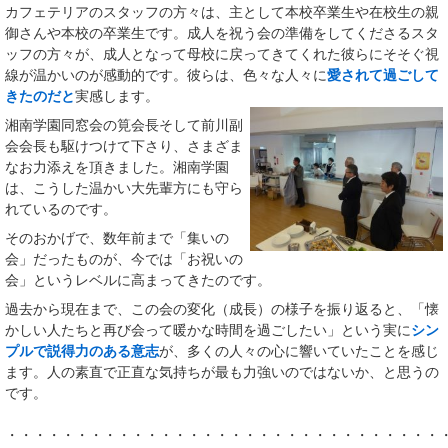
カフェテリアのスタッフの方々は、主として本校卒業生や在校生の親
御さんや本校の卒業生です。成人を祝う会の準備をしてくださるスタ
ッフの方々が、成人となって母校に戻ってきてくれた彼らにそそぐ視
線が温かいのが感動的です。彼らは、色々な人々に
愛されて過ごして
きたのだと
実感します。
湘南学園同窓会の筧会長そして前川副
会会長も駆けつけて下さり、さまざま
なお力添えを頂きました。湘南学園
は、こうした温かい大先輩方にも守ら
れているのです。
そのおかげで、数年前まで「集いの
会」だったものが、今では「お祝いの
会」というレベルに高まってきたのです。
過去から現在まで、この会の変化（成長）の様子を振り返ると、「懐
かしい人たちと再び会って暖かな時間を過ごしたい」という実に
シン
プルで説得力のある意志
が、多くの人々の心に響いていたことを感じ
ます。人の素直で正直な気持ちが最も力強いのではないか、と思うの
です。
・・・・・・・・・・・・・・・・・・・・・・・・・・・・・・・