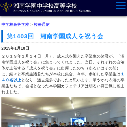
中学校高等学校
>
校長通信
第1403回 湘南学園成人を祝う会
2019年1月18日
２０１９年１月１４日（月）、成人式を迎えた卒業生の諸君が、「湘
南学園成人を祝う会」に集まってくれました。当日、それぞれの自治
体が主催する「成人を祝う会」に出席したのち（あるいはその前）
に、続々と卒業生諸君たちが本校に集合。今年、参加した卒業生は
１
４０名以上
となり、過去最多であったと思います。華やかな衣装の卒
業生たちで、会場となった本学園カフェテリアは明るい雰囲気に包ま
れました。