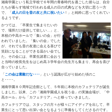
湘南学園という私立学校で６年間の青春時代を過ごした彼らは、自分
たちが暮らす地域で行われる成人の日の式典などを大切に思う一方
で、「
成人の日を昔の友と共に祝いたい
！」と純粋に思ってくれてい
るようです。
かつては、「卒業生で集まりたいの
で、場所だけ提供して欲しい…」と、
本校の中高ホールで「集いの会」が行
われていました。「集いの会」でした
が、それでも昔の友達に会える喜びで
笑顔になることができる温かい会でし
た。その会には、卒業生諸君に会おう
と当時の校長先生をはじめ高３学年会の先生方も集まり、再会を喜び
合っていました。
「
この会は素敵だな････
」という認識が広がり始めた頃のこ
と･････。
湘南学園８０周年記念館として、５年前に本校のカフェテリアが誕生
しました。以来、この「湘南学園成人を祝う会」の実施会場が、「中
高ホール」から「カフェテリア」へと移っていきました。
カフェテリアでは、スタッフの方々が様々にアイディアを出して、卒
業生にとって思い出深い会となるように準備をしてくださるのです。