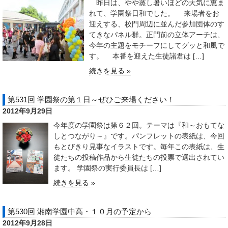
昨日は、やや蒸し暑いほどの天気に恵ま
れて、学園祭日和でした。 来場者をお
迎えする、校門周辺に並んだ参加団体のす
てきなパネル群。正門前の立体アーチは、
今年の主題をモチーフにしてグッと和風で
す。 本番を迎えた生徒諸君は […]
続きを見る »
第531回 学園祭の第１日～ぜひご来場ください！
2012年9月29日
今年度の学園祭は第６２回。テーマは『和～おもてな
しとつながり～』です。パンフレットの表紙は、今回
もとびきり見事なイラストです。毎年この表紙は、生
徒たちの投稿作品から生徒たちの投票で選出されてい
ます。 学園祭の実行委員長は […]
続きを見る »
第530回 湘南学園中高・１０月の予定から
2012年9月28日