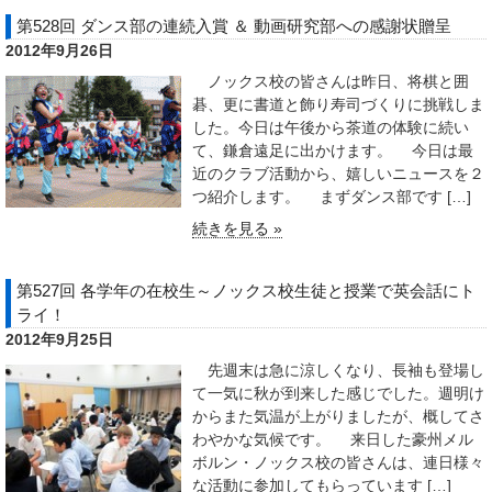
第528回 ダンス部の連続入賞 ＆ 動画研究部への感謝状贈呈
2012年9月26日
ノックス校の皆さんは昨日、将棋と囲
碁、更に書道と飾り寿司づくりに挑戦しま
した。今日は午後から茶道の体験に続い
て、鎌倉遠足に出かけます。 今日は最
近のクラブ活動から、嬉しいニュースを２
つ紹介します。 まずダンス部です […]
続きを見る »
第527回 各学年の在校生～ノックス校生徒と授業で英会話にト
ライ！
2012年9月25日
先週末は急に涼しくなり、長袖も登場し
て一気に秋が到来した感じでした。週明け
からまた気温が上がりましたが、概してさ
わやかな気候です。 来日した豪州メル
ボルン・ノックス校の皆さんは、連日様々
な活動に参加してもらっています […]