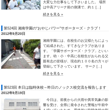
大変な力仕事をして下さいました。 場所
は中高アリーナ前の側溝で、約１ […]
続きを見る »
第524回 湘南学園の“おやじパワー”サポーターズ・クラブ！
2012年9月20日
湘南学園には、在校生のお父様たちによっ
て結成された、すてきなクラブがありま
す。「学園サポーターズ・クラブ」といい
ます。幼・小・中高に在校生がおられる父
親有志の皆様が、現在約１００名の方々が
登録して下さっています。 サーク […]
続きを見る »
第523回 本日は臨時休校～昨日のノックス校交流を報告します
2012年9月19日
今日は、前夜からの大雨や異常気象の影
響を受け、全県に発令された警報が午前中