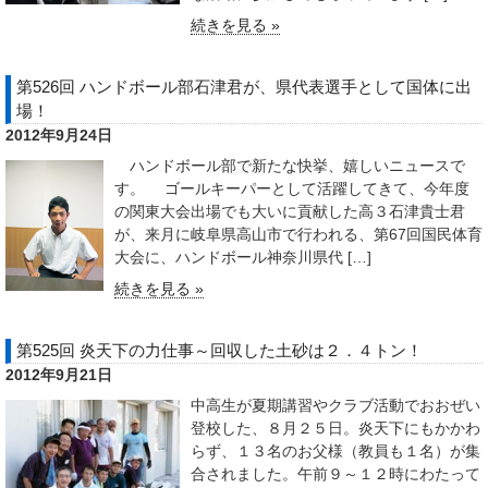
続きを見る »
第526回 ハンドボール部石津君が、県代表選手として国体に出
場！
2012年9月24日
ハンドボール部で新たな快挙、嬉しいニュースで
す。 ゴールキーパーとして活躍してきて、今年度
の関東大会出場でも大いに貢献した高３石津貴士君
が、来月に岐阜県高山市で行われる、第67回国民体育
大会に、ハンドボール神奈川県代 […]
続きを見る »
第525回 炎天下の力仕事～回収した土砂は２．４トン！
2012年9月21日
中高生が夏期講習やクラブ活動でおおぜい
登校した、８月２５日。炎天下にもかかわ
らず、１３名のお父様（教員も１名）が集
合されました。午前９～１２時にわたって