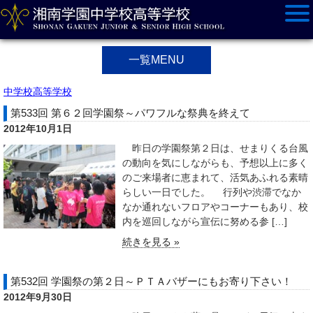
一覧MENU
中学校高等学校
第533回 第６２回学園祭～パワフルな祭典を終えて
2012年10月1日
昨日の学園祭第２日は、せまりくる台風
の動向を気にしながらも、予想以上に多く
のご来場者に恵まれて、活気あふれる素晴
らしい一日でした。 行列や渋滞でなか
なか通れないフロアやコーナーもあり、校
内を巡回しながら宣伝に努める参 […]
続きを見る »
第532回 学園祭の第２日～ＰＴＡバザーにもお寄り下さい！
2012年9月30日