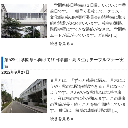
学園祭終日準備の２日目。いよいよ本番
前日です。 朝早く登校して、クラス・
文化部の参加や実行委員会の諸準備に取り
組む諸君がおおぜいいます。校舎の通路、
階段や壁にすてきな装飾がなされ、学園祭
ムードが広がっています。どの参 […]
続きを見る »
第529回 学園祭へ向けて終日準備～高３生はテーブルマナー実
習
2012年9月27日
９月とは、「ずっと残暑に悩み、月末によ
うやく秋の気配を確認できる」月になった
ようです。さわやかな秋晴れは気持ち良
く、夜は虫の声に心が和みます。この最良
の季節が長く続くことを毎年期待していま
す。 昨日は、前期の成績処理の関 […]
続きを見る »