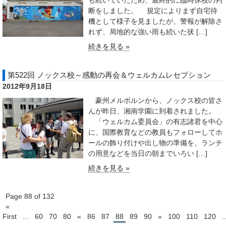
も続いていたため、最終的に臨時休校の判
断をしました。 規定によりまず自宅待
機として様子を見ましたが、警報が解除さ
れず、局地的な強い雨も続いた状 […]
続きを見る »
第522回 ノックス校～感動の再会＆ウェルカムレセプション
2012年9月18日
豪州メルボルンから、ノックス校の皆さ
んが昨日、湘南学園に到着されました。
「ウェルカム委員会」の有志諸君を中心
に、国際教育などの教員もフォローしてホ
ールの飾り付けや出し物の準備を、ランチ
の用意などを当日の朝までいろい […]
続きを見る »
Page 88 of 132
«
First
...
60
70
80
«
86
87
88
89
90
»
100
110
120
..