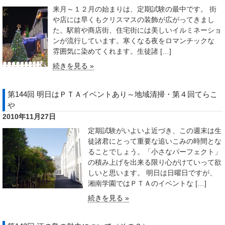
来月～１２月の始まりは、定期試験の最中です。 街
や店には早くもクリスマスの装飾が広がってきまし
た。駅前や商店街、住宅街には美しいイルミネーショ
ンが流行しています。寒くなる夜をロマンチックな
雰囲気に染めてくれます。生徒諸 […]
続きを見る »
第144回 明日はＰＴＡイベントあり～地域清掃・第４回てらこ
や
2010年11月27日
定期試験がいよいよ近づき、この週末は生
徒諸君にとって重要な追いこみの時間とな
ることでしょう。「小さなパーフェクト」
の積み上げを出来る限り心がけていって欲
しいと思います。 明日は日曜日ですが、
湘南学園ではＰＴＡのイベントな […]
続きを見る »