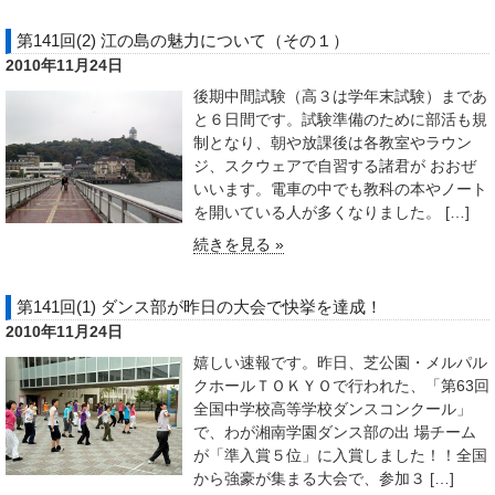
第141回(2) 江の島の魅力について（その１）
2010年11月24日
後期中間試験（高３は学年末試験）まであ
と６日間です。試験準備のために部活も規
制となり、朝や放課後は各教室やラウン
ジ、スクウェアで自習する諸君が おおぜ
いいます。電車の中でも教科の本やノート
を開いている人が多くなりました。 […]
続きを見る »
第141回(1) ダンス部が昨日の大会で快挙を達成！
2010年11月24日
嬉しい速報です。昨日、芝公園・メルパル
クホールＴＯＫＹＯで行われた、「第63回
全国中学校高等学校ダンスコンクール」
で、わが湘南学園ダンス部の出 場チーム
が「準入賞５位」に入賞しました！！全国
から強豪が集まる大会で、参加３ […]