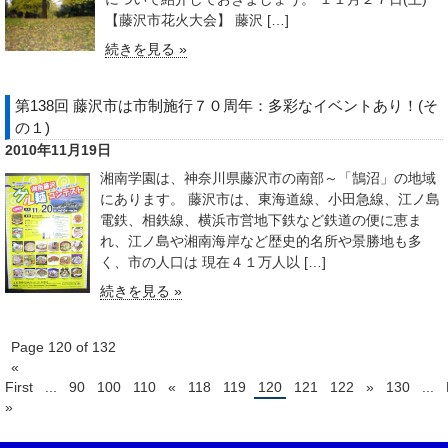
【藤沢市花火大会】 藤沢 […]
続きを見る »
第138回 藤沢市は市制施行７０周年：多彩なイベントあり！(そ
の１)
2010年11月19日
湘南学園は、神奈川県藤沢市の南部～「鵠沼」の地域
にあります。 藤沢市は、東海道線、小田急線、江ノ島
電鉄、相鉄線、横浜市営地下鉄など鉄道の便に恵ま
れ、江ノ島や湘南海岸など歴史的名所や景勝地も多
く、市の人口は 現在４１万人以 […]
続きを見る »
Page 120 of 132
«
First
...
90
100
110
«
118
119
120
121
122
»
130
...
»