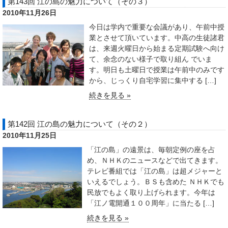
第143回 江の島の魅力について（その３）
2010年11月26日
今日は学内で重要な会議があり、午前中授
業とさせて頂いています。中高の生徒諸君
は、来週火曜日から始まる定期試験へ向け
て、余念のない様子で取り組ん でいま
す。明日も土曜日で授業は午前中のみです
から、じっくり自宅学習に集中する […]
続きを見る »
第142回 江の島の魅力について（その２）
2010年11月25日
「江の島」の遠景は、毎朝定例の座を占
め、ＮＨＫのニュースなどで出てきます。
テレビ番組では「江の島」は超メジャーと
いえるでしょう。ＢＳも含めた ＮＨＫでも
民放でもよく取り上げられます。今年は
「江ノ電開通１００周年」に当たる […]
続きを見る »