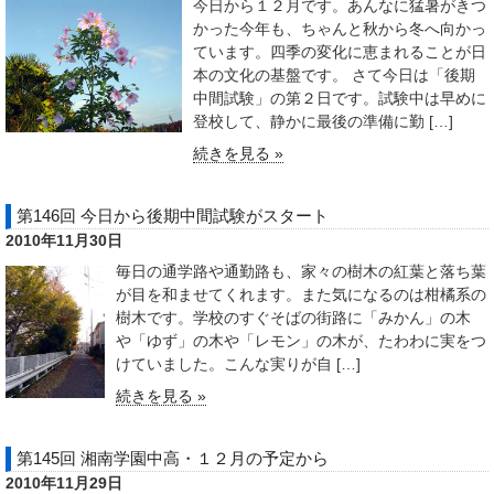
今日から１２月です。あんなに猛暑がきつ
かった今年も、ちゃんと秋から冬へ向かっ
ています。四季の変化に恵まれることが日
本の文化の基盤です。 さて今日は「後期
中間試験」の第２日です。試験中は早めに
登校して、静かに最後の準備に勤 […]
続きを見る »
第146回 今日から後期中間試験がスタート
2010年11月30日
毎日の通学路や通勤路も、家々の樹木の紅葉と落ち葉
が目を和ませてくれます。また気になるのは柑橘系の
樹木です。学校のすぐそばの街路に「みかん」の木
や「ゆず」の木や「レモン」の木が、たわわに実をつ
けていました。こんな実りが自 […]
続きを見る »
第145回 湘南学園中高・１２月の予定から
2010年11月29日