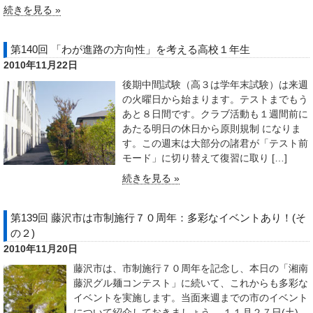
続きを見る »
第140回 「わが進路の方向性」を考える高校１年生
2010年11月22日
後期中間試験（高３は学年末試験）は来週
の火曜日から始まります。テストまでもう
あと８日間です。クラブ活動も１週間前に
あたる明日の休日から原則規制 になりま
す。この週末は大部分の諸君が「テスト前
モード」に切り替えて復習に取り […]
続きを見る »
第139回 藤沢市は市制施行７０周年：多彩なイベントあり！(そ
の２)
2010年11月20日
藤沢市は、市制施行７０周年を記念し、本日の「湘南
藤沢グル麺コンテスト」に続いて、これからも多彩な
イベントを実施します。当面来週までの市のイベント
について紹介しておきましょう。 １１月２７日(土)