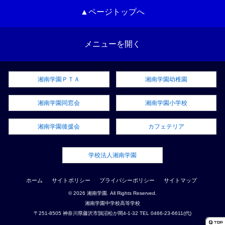
▲ページトップへ
メニューを開く
湘南学園ＰＴＡ
湘南学園幼稚園
湘南学園同窓会
湘南学園小学校
湘南学園後援会
カフェテリア
学校法人湘南学園
ホーム
サイトポリシー
プライバシーポリシー
サイトマップ
© 2026 湘南学園. All Rights Reserved.
湘南学園中学校高等学校
〒251-8505 神奈川県藤沢市鵠沼松が岡4-1-32 TEL 0466-23-6611(代)