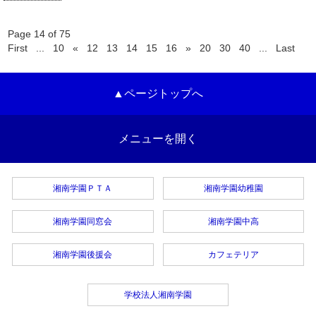
Page 14 of 75
First
...
10
«
12
13
14
15
16
»
20
30
40
...
Last
▲ページトップへ
メニューを開く
湘南学園ＰＴＡ
湘南学園幼稚園
湘南学園同窓会
湘南学園中高
湘南学園後援会
カフェテリア
学校法人湘南学園