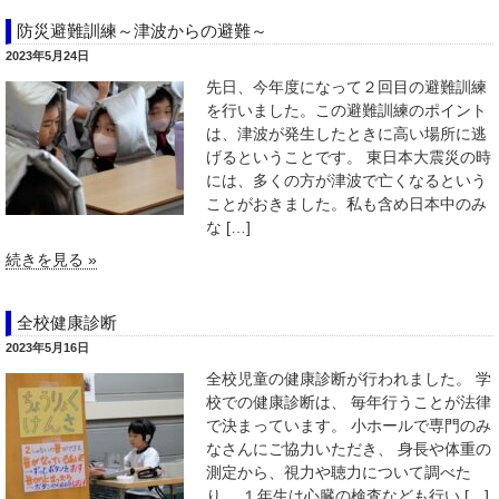
防災避難訓練～津波からの避難～
2023年5月24日
先日、今年度になって２回目の避難訓練
を行いました。この避難訓練のポイント
は、津波が発生したときに高い場所に逃
げるということです。 東日本大震災の時
には、多くの方が津波で亡くなるという
ことがおきました。私も含め日本中のみ
な […]
続きを見る »
全校健康診断
2023年5月16日
全校児童の健康診断が行われました。 学
校での健康診断は、 毎年行うことが法律
で決まっています。 小ホールで専門のみ
なさんにご協力いただき、 身長や体重の
測定から、視力や聴力について調べた
り、 １年生は心臓の検査なども行い […]