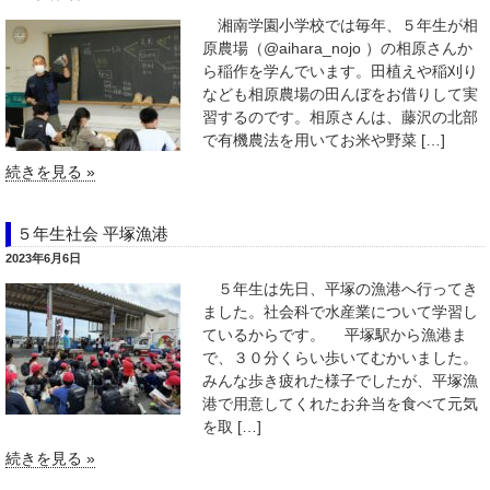
湘南学園小学校では毎年、５年生が相
原農場（@aihara_nojo ）の相原さんか
ら稲作を学んでいます。田植えや稲刈り
なども相原農場の田んぼをお借りして実
習するのです。相原さんは、藤沢の北部
で有機農法を用いてお米や野菜 […]
続きを見る »
５年生社会 平塚漁港
2023年6月6日
５年生は先日、平塚の漁港へ行ってき
ました。社会科で水産業について学習し
ているからです。 平塚駅から漁港ま
で、３０分くらい歩いてむかいました。
みんな歩き疲れた様子でしたが、平塚漁
港で用意してくれたお弁当を食べて元気
を取 […]
続きを見る »