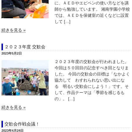
に、ＡＥＤやエピペンの使い方などを講
師から勉強しています。 湘南学園小学校
では、ＡＥＤを保健室の近くなどに設置
して […]
続きを見る »
２０２３年度 交歓会
2023年5月2日
２０２３年度の交歓会が行われました。
今回は５０回目の記念すべき回となりま
した。 今回の交歓会の目標は「なかよく
協力して わすれられない思い出にな
る 明るい交歓会にしよう！」です。そ
して、作品テーマは「季節を感じるも
の」。 […]
続きを見る »
交歓会作戦会議！
2023年4月24日