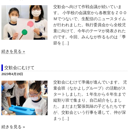
交歓会へ向けて作戦会議が続いていま
す。 小学校の会議室から各教室をＺＯＯ
Ｍでつないで、生配信のニュースタイム
が行われました。執行委員会から全校児
童に向けて、今年のテーマが発表された
のです。今回、みんなが作るものは「季
節を […]
続きを見る »
交歓会にむけて
2023年4月19日
交歓会にむけて準備が進んでいます。 児
童会班（なかよしグループ）の活動がス
タートしました。１年生から６年生まで
縦割り班で集まり、自己紹介をしまし
た。まだまだ緊張気味の子どもたちです
が、交歓会という行事を通して、仲が深
まっ […]
続きを見る »