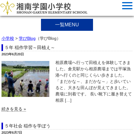
一覧MENU
小学校
>
学びBlog
（学びBlog）
５年 稲作学習～田植え～
2023年6月20日
相原農場へ行って田植えを体験してきま
した。倉見駅から相原農場までは平塚漁
港へ行くのと同じくらい歩きました。
「まだかな～、まだかな～」と歩いてい
ると、大きな田んぼが見えてきました。
農場に到着です。 長い靴下に履き替えて
相原 […]
続きを見る »
５年社会 稲作を学ぼう
2023年6月7日