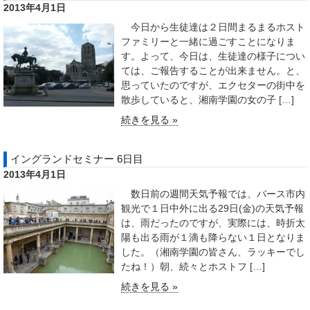
2013年4月1日
今日から生徒達は２日間まるまるホスト
ファミリーと一緒に過ごすことになりま
す。よって、今日は、生徒達の様子につい
ては、ご報告することが出来ません。と、
思っていたのですが、エクセターの街中を
散歩していると、湘南学園の女の子 […]
続きを見る »
イングランドセミナー 6日目
2013年4月1日
数日前の週間天気予報では、バース市内
観光で１日中外に出る29日(金)の天気予報
は、雨だったのですが、実際には、時折太
陽も出る雨が１滴も降らない１日となりま
した。（湘南学園の皆さん、ラッキーでし
たね！）朝、続々とホストフ […]
続きを見る »