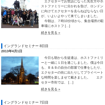
エクセターでお世話になった先生方やホ
ストファミリーに分かれを告げ、ロンドン
に向けてエクセターを去らねばならない日
が、いよいよやって来てしまいました。
今朝は、７時10分頃から、集合場所の駐
車場にホストフ […]
続きを見る »
イングランドセミナー 8日目
2013年4月1日
今日も朝から生徒達は、ホストファミリ
ーと一緒に１日を過ごしました。僕は今日
も、Ｂ＆Ｂの自分の部屋で仕事をしたり、
エクセターの街に出たりしてプライベート
な時間を楽しませて戴きました。 エク
セター市街では、 […]
続きを見る »
イングランドセミナー 7日目