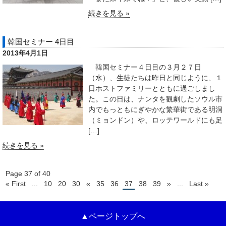
続きを見る »
韓国セミナー 4日目
2013年4月1日
韓国セミナー４日目の３月２７日
（水）、生徒たちは昨日と同じように、１
日ホストファミリーとともに過ごしまし
た。この日は、ナンタを観劇したソウル市
内でもっともにぎやかな繁華街である明洞
（ミョンドン）や、ロッテワールドにも足
[…]
続きを見る »
Page 37 of 40
« First
...
10
20
30
«
35
36
37
38
39
»
...
Last »
▲ページトップへ