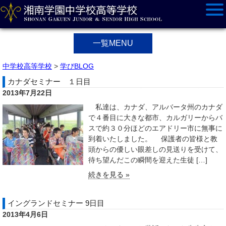
一覧MENU
中学校高等学校
>
学びBLOG
カナダセミナー １日目
2013年7月22日
私達は、カナダ、アルバータ州のカナダ
で４番目に大きな都市、カルガリーからバ
スで約３０分ほどのエアドリー市に無事に
到着いたしました。 保護者の皆様と教
頭からの優しい眼差しの見送りを受けて、
待ち望んだこの瞬間を迎えた生徒 […]
続きを見る »
イングランドセミナー 9日目
2013年4月6日