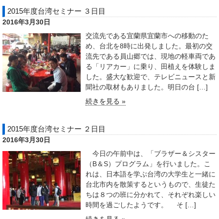
2015年度台湾セミナー ３日目
2016年3月30日
交流先である宜蘭県宜蘭市への移動のた
め、台北を8時に出発しました。最初の交
流先である員山郷では、現地の軽車両であ
る「リアカー」に乗り、田植えを体験しま
した。盛大な歓迎で、テレビニュースと新
聞社の取材もありました。明日の台 […]
続きを見る »
2015年度台湾セミナー ２日目
2016年3月30日
今日の午前中は、「ブラザー＆シスター
（B＆S）プログラム」を行いました。こ
れは、日本語を学ぶ台湾の大学生と一緒に
台北市内を散策するというもので、生徒た
ちは８つの班に分かれて、それぞれ楽しい
時間を過ごしたようです。 そ […]