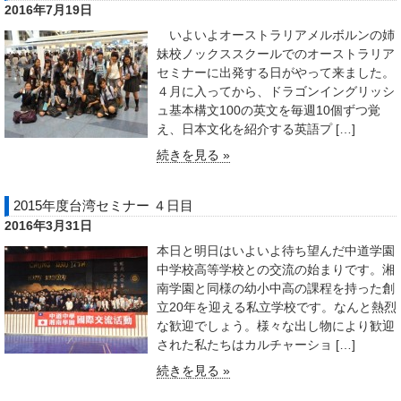
2016年7月19日
いよいよオーストラリアメルボルンの姉
妹校ノックススクールでのオーストラリア
セミナーに出発する日がやって来ました。
４月に入ってから、ドラゴンイングリッシ
ュ基本構文100の英文を毎週10個ずつ覚
え、日本文化を紹介する英語プ […]
続きを見る »
2015年度台湾セミナー ４日目
2016年3月31日
本日と明日はいよいよ待ち望んだ中道学園
中学校高等学校との交流の始まりです。湘
南学園と同様の幼小中高の課程を持った創
立20年を迎える私立学校です。なんと熱烈
な歓迎でしょう。様々な出し物により歓迎
された私たちはカルチャーショ […]
続きを見る »