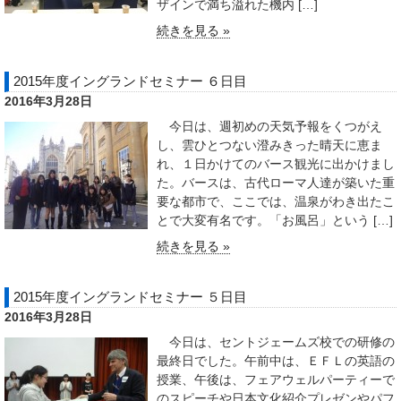
ザインで満ち溢れた機内 […]
続きを見る »
2015年度イングランドセミナー ６日目
2016年3月28日
今日は、週初めの天気予報をくつがえ
し、雲ひとつない澄みきった晴天に恵ま
れ、１日かけてのバース観光に出かけまし
た。バースは、古代ローマ人達が築いた重
要な都市で、ここでは、温泉がわき出たこ
とで大変有名です。「お風呂」という […]
続きを見る »
2015年度イングランドセミナー ５日目
2016年3月28日
今日は、セントジェームズ校での研修の
最終日でした。午前中は、ＥＦＬの英語の
授業、午後は、フェアウェルパーティーで
のスピーチや日本文化紹介プレゼンやパフ