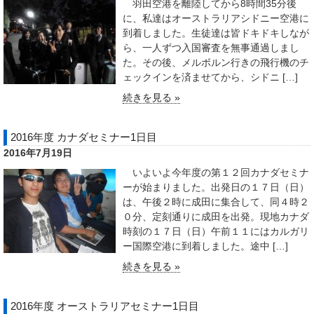
羽田空港を離陸してから8時間35分後
に、私達はオーストラリアシドニー空港に
到着しました。生徒達は皆ドキドキしなが
ら、一人ずつ入国審査を無事通過しまし
た。その後、メルボルン行きの飛行機のチ
ェックインを済ませてから、シドニ […]
続きを見る »
2016年度 カナダセミナー1日目
2016年7月19日
いよいよ今年度の第１２回カナダセミナ
ーが始まりました。出発日の１７日（日）
は、午後２時に成田に集合して、同４時２
０分、定刻通りに成田を出発。現地カナダ
時刻の１７日（日）午前１１にはカルガリ
ー国際空港に到着しました。途中 […]
続きを見る »
2016年度 オーストラリアセミナー1日目