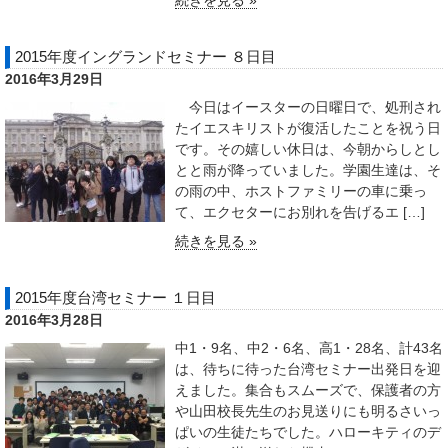
続きを見る »
2015年度イングランドセミナー ８日目
2016年3月29日
今日はイースターの日曜日で、処刑され
たイエスキリストが復活したことを祝う日
です。その嬉しい休日は、今朝からしとし
とと雨が降っていました。学園生達は、そ
の雨の中、ホストファミリーの車に乗っ
て、エクセターにお別れを告げるエ […]
続きを見る »
2015年度台湾セミナー １日目
2016年3月28日
中1・9名、中2・6名、高1・28名、計43名
は、待ちに待った台湾セミナー出発日を迎
えました。集合もスムーズで、保護者の方
や山田校長先生のお見送りにも明るさいっ
ぱいの生徒たちでした。ハローキティのデ