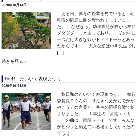
2020年10月14日
ある日、体育の授業を見ていると、幼
稚園の園庭に目を奪われてしまいまし
た。 なぜなら、幼稚園児が右から左に
ダダダダーっと走っており、 その中に
一つだけ大きな影がドドドドーっとあっ
たからです。 大きな影は中川先生でし
[…]
続きを見る »
輝け! たいいく表現まつり
2020年10月12日
秋日和のたいいく表現まつり。 執行
委員長Ｏくんの「げんきなえがおでかが
やこう」の言葉と、各色の応援合戦で始
まりました。 １年生の「湘南エイサ
ー」の曲は「唐船ドーイ」です。みんな
がビシッと揃えている場面も良かったの
で […]