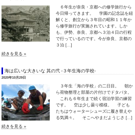
６年生が奈良・京都への修学旅行から
今日帰ってきます。 学園の記念誌を紐
解くと、創立から３年目の昭和１１年か
ら修学旅行が実施されています。しか
も、伊勢、奈良、京都へ３泊４日の行程
で行っているのです。今が奈良、京都の
３泊 […]
続きを見る »
海は広いな大きいな 其の弐 -３年生海の学校-
2020年10月29日
３年生「海の学校」の二日目。 朝か
ら荷物整理と部屋の片付けでドタバタ。
これも６年生まで続く宿泊学習の練習
です。 空は少し曇り模様。 子ども
たちはウォーターシューズに履き替えや
る気満々。 そこへやまだようじさ […]
続きを見る »