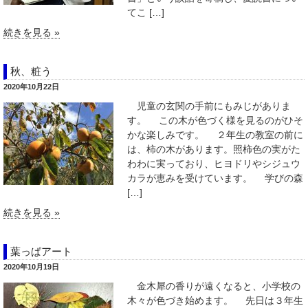
てこ […]
続きを見る »
秋、粧う
2020年10月22日
児童の玄関の手前にもみじがありま
す。 この木が色づく様を見るのがひそ
かな楽しみです。 ２年生の教室の前に
は、柿の木があります。照柿色の実がた
わわに実っており、ヒヨドリやシジュウ
カラが恵みを受けています。 学びの森
[…]
続きを見る »
葉っぱアート
2020年10月19日
金木犀の香りが遠くなると、小学校の
木々が色づき始めます。 先日は３年生