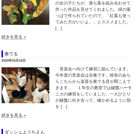
の女の子たちが、落ち葉を組み合わせて
作った作品を見せてくれました。緑の葉
っぱで作られていたので、「紅葉も使っ
てみた方がいいよ。」とススメました。
[…]
続きを見る »
奏でる
2020年10月16日
音楽会へ向けて練習に励んでいます。
今年度の音楽会は合奏です。校舎のあち
らこちらから楽器を奏でる音が聞こえて
きます。 １年生の教室では鍵盤ハーモ
ニカの練習をしていました。一人ひとり
が鍵盤に向き合って、確かめるように指
を […]
続きを見る »
ダッシュようちえん