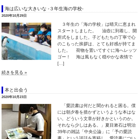
海は広いな大きいな -３年生海の学校-
2020年10月29日
３年生の「海の学校」は晴天に恵まれ
スタートしました。 油壺に到着し、開
所式をしました。子どもたちの丁寧で心
のこもった挨拶は、とても好感が持てま
した。 荷物を置いてすぐに海へレッツ
ゴー！ 海は風もなく穏やかな表情で
[…]
続きを見る »
本と出会う
2020年10月23日
「愛読書は何だと聞かれると困る。僕
には朝夕卷を措かずというような本はな
い。どういう文章が好きかというのか。
それなら少しはある。」夏目漱石は明治
39年の雑誌「中央公論」に「予の愛読
書」という談話を寄稿し、愛読書につい